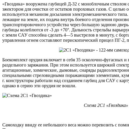
«Гвоздика» вооружена гаубицей Д-32 с моноблочным стволом 
эжектором для очистки от остатков пороховых газов. С целью 
используется механизм досылания электромеханического типа. 
лежащие на земле, их подача внутрь боевого отделения произв
транспортировочного устройства через большую заднюю дверь.
гаубицы колеблются от -3 до +70°. Дальность стрельбы варьируе
с земли САУ способна сделать 4—5 выстрелов в минуту, с бор
управления огнем составляют перископический прицел ПГ-2, 
Боекомплект орудия включает в себя 35 осколочно-фугасных и
раздельного заряжания. При этом используется широкий спектр
агитационные, химические, дымовые, снаряды радиоэлектронн
специальными стреловидными поражающими элементами, куму
г. конструкторы работали над созданием гаубиц для САУ с кар
однако в серию эти орудия не вошли.
Схема 2С1 «Гвоздика»
Самоходку ввиду ее небольшого веса можно перевозить с помо