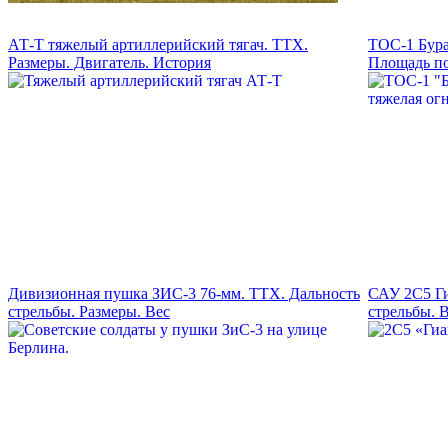
АТ-Т тяжелый артиллерийский тягач. ТТХ.
ТОС-1 Бур
Размеры. Двигатель. История
Площадь п
Дивизионная пушка ЗИС-3 76-мм. ТТХ. Дальность
САУ 2С5 Ги
стрельбы. Размеры. Вес
стрельбы. 