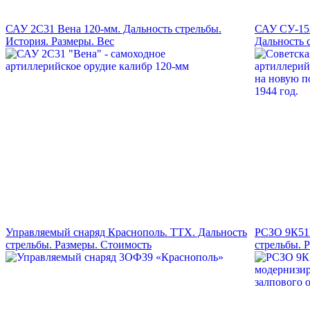
САУ 2С31 Вена 120-мм. Дальность стрельбы.
САУ СУ-152
История. Размеры. Вес
Дальность 
Управляемый снаряд Краснополь. ТТХ. Дальность
РСЗО 9К51М
стрельбы. Размеры. Стоимость
стрельбы. 