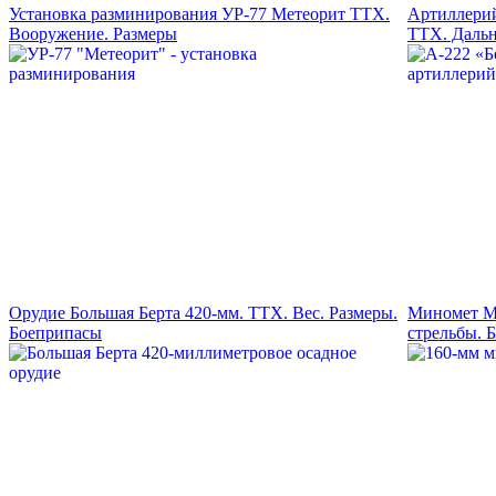
Установка разминирования УР-77 Метеорит ТТХ.
Артиллерий
Вооружение. Размеры
ТТХ. Дальн
Орудие Большая Берта 420-мм. ТТХ. Вес. Размеры.
Миномет М-
Боеприпасы
стрельбы. 