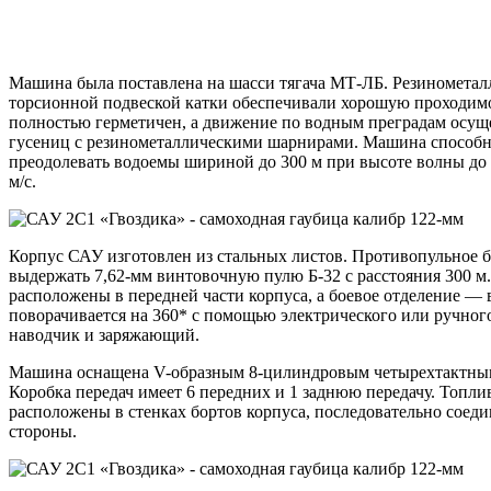
Машина была поставлена на шасси тягача МТ-ЛБ. Резинометал
торсионной подвеской катки обеспечивали хорошую проходим
полностью герметичен, а движение по водным преградам осущ
гусениц с резинометаллическими шарнирами. Машина способна д
преодолевать водоемы шириной до 300 м при высоте волны до 1
м/с.
Корпус САУ изготовлен из стальных листов. Противопульное 
выдержать 7,62-мм винтовочную пулю Б-32 с расстояния 300 м
расположены в передней части корпуса, а боевое отделение — в
поворачивается на 360* с помощью электрического или ручного
наводчик и заряжающий.
Машина оснащена V-образным 8-цилиндровым четырехтактн
Коробка передач имеет 6 передних и 1 заднюю передачу. Топл
расположены в стенках бортов корпуса, последовательно соедин
стороны.