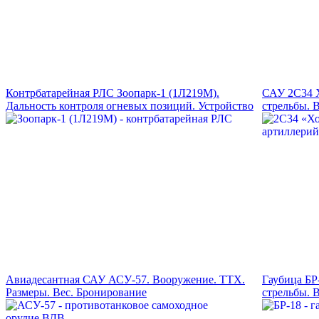
Контрбатарейная РЛС Зоопарк-1 (1Л219М).
САУ 2С34 Х
Дальность контроля огневых позиций. Устройство
стрельбы. 
Авиадесантная САУ АСУ-57. Вооружение. ТТХ.
Гаубица БР
Размеры. Вес. Бронирование
стрельбы. 