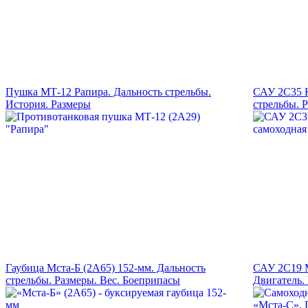
Пушка МТ-12 Рапира. Дальность стрельбы.
САУ 2С35 
История. Размеры
стрельбы. 
Гаубица Мста-Б (2А65) 152-мм. Дальность
САУ 2С19 М
стрельбы. Размеры. Вес. Боеприпасы
Двигатель.