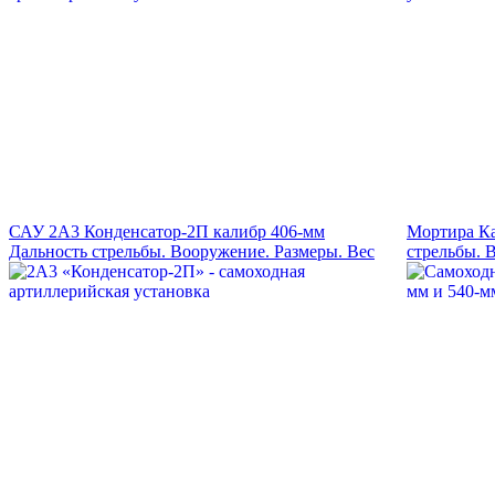
САУ 2А3 Конденсатор-2П калибр 406-мм
Мортира Ка
Дальность стрельбы. Вооружение. Размеры. Вес
стрельбы. 