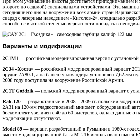
При этом уменьшение высоты достигается приподниманием и з
второго по седьмой) специальными устройствами. Эта машина д
сегодняшнего дня на вооружении всех армий стран Варшавског
снаряд с лазерным наведением «Китолов-2», специально разра
способен с высокой степенью вероятности попадать в неподв
Варианты и модификации
2С1М1
— российская модернизированная версия с установко
2С34 «Хоста»
— российский модернизированный вариант 2С1, 
орудие 2А80-1, а на башенку командира установлен 7,62-мм пул
2008 году поступила на вооружение Российской Армии.
2C1T Goździk
— польский модернизированный вариант с ус
Rak-120
— разработанный в 2008—2009 гг. польский модерниз
2А31 на 120-мм гладкоствольный миномёт, оборудованный ав
боекомплект увеличен с 40 до 60 выстрелов, однако данные о н
модификации отсутствуют.
Model 89
— вариант, разработанный в Румынии в 1980-х годах
вместо модифицированной базы МТ-ЛБ использовано шасси Б