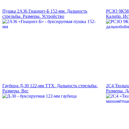
Пушка 2А36 Гиацинт-Б 152-мм. Дальность
РСЗО 9К58 
стрельбы. Размеры. Устройство
Калибр. Ис
Гаубица Д-30 122-мм ТТХ. Дальность стрельбы.
2С4 Тюльп
Размеры. Вес
Размеры. Д