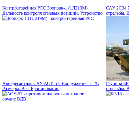
Контрбатарейная РЛС Зоопарк-1 (1Л219М).
САУ 2С34 Х
Дальность контроля огневых позиций. Устройство
стрельбы. 
Авиадесантная САУ АСУ-57. Вооружение. ТТХ.
Гаубица БР
Размеры. Вес. Бронирование
стрельбы. 