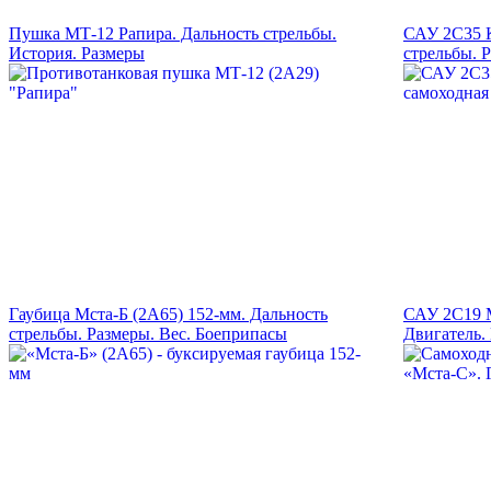
Пушка МТ-12 Рапира. Дальность стрельбы.
САУ 2С35 
История. Размеры
стрельбы. 
Гаубица Мста-Б (2А65) 152-мм. Дальность
САУ 2С19 М
стрельбы. Размеры. Вес. Боеприпасы
Двигатель.