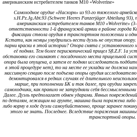
Самоходное орудие «Насхорн» из 93-го тяжелого армейск
s.H.Pz.Jg.Abt.93 (Schwere Heeres Panzerjäger Abteilung 93)
американским истребителем танков M10 «Wolverine» (3-i
ответственности 1-й французской армии в районе города Ко
фиксации ствола орудия в транспортном положении и одно
Кстати, как немцы умудрились вести дуэль не опустив опору.
парни краски в этой истории? Опора снята с установочного 
её поднял. Тем более перископический прицел Sfl.Z.F. 1a у
обстановки его снимают с посадочного места прицельной систе
опора была опущена, а затем ее поднял исследователь подбит
в этой процедуре нет), то на месте ее укладки не должна на
массивную секцию после подъема опоры орудия исследователю
демонтировался в редких случаях её длительного неиспользов
марше, при пополнении БК и так далее, при орудии закр
самоходчики, как правило не затрудняли себя бессмысленным
Далее. Дуэль предполагает обмен ударами. Явных повреждений
по деталям, лежащим на грунте, машина была поражена либо в
либо корму в ходе дуэли самоубийственно, проще заранее поки
этого не знать. Последнее. Вследствие поражения машины,
транспортной опоры.