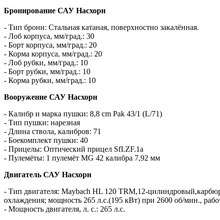
Бронирование САУ Насхорн
- Тип брони: Стальная катаная, поверхностно закалённая.
- Лоб корпуса, мм/град.: 30
- Борт корпуса, мм/град.: 20
- Корма корпуса, мм/град.: 20
- Лоб рубки, мм/град.: 10
- Борт рубки, мм/град.: 10
- Корма рубки, мм/град.: 10
Вооружение САУ Насхорн
- Калибр и марка пушки: 8,8 cm Pak 43/1 (L/71)
- Тип пушки: нарезная
- Длина ствола, калибров: 71
- Боекомплект пушки: 40
- Прицелы: Оптический прицел SfI.ZF.1a
- Пулемёты: 1 пулемёт МG 42 калибра 7,92 мм
Двигатель САУ Насхорн
- Тип двигателя: Maybach HL 120 TRM,12-цилиндровый,карбю
охлаждения; мощность 265 л.с.(195 кВт) при 2600 об/мин., рабо
- Мощность двигателя, л. с.: 265 л.с.