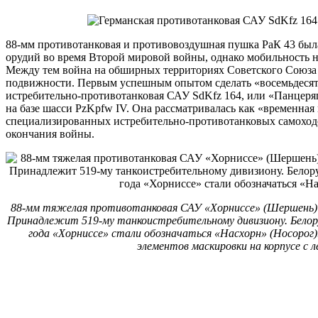
88-мм противотанковая и противовоздушная пушка РаК 43 бы
орудий во время Второй мировой войны, однако мобильность н
Между тем война на обширных территориях Советского Союза 
подвижности. Первым успешным опытом сделать «восемьдесят
истребительно-противотанковая САУ SdKfz 164, или «Панцеряг
на базе шасси PzKpfw IV. Она рассматривалась как «временная
специализированных истребительно-противотанковых самоходо
окончания войны.
88-мм тяжелая противотанковая САУ «Хорниссе» (Шершень) 
Принадлежит 519-му танкоистребительному дивизиону. Белорус
года «Хорниссе» стали обозначаться «Насхорн» (Носорог).
элементов маскировки на корпусе с 