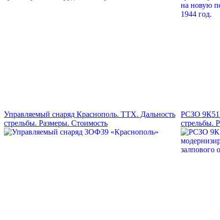
Управляемый снаряд Краснополь. ТТХ. Дальность
РСЗО 9К51М
стрельбы. Размеры. Стоимость
стрельбы. 