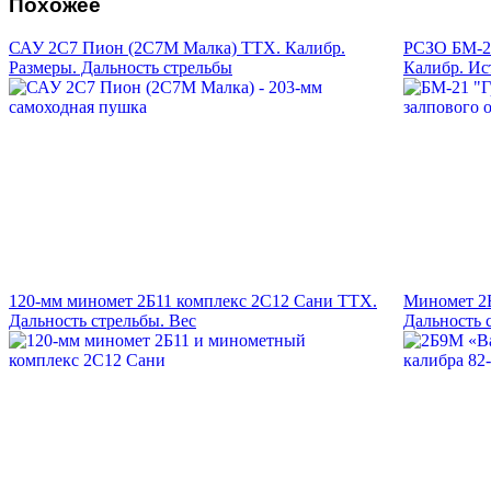
Похожее
САУ 2С7 Пион (2С7М Малка) ТТХ. Калибр.
РСЗО БМ-21
Размеры. Дальность стрельбы
Калибр. Ис
120-мм миномет 2Б11 комплекс 2С12 Сани ТТХ.
Миномет 2Б
Дальность стрельбы. Вес
Дальность 