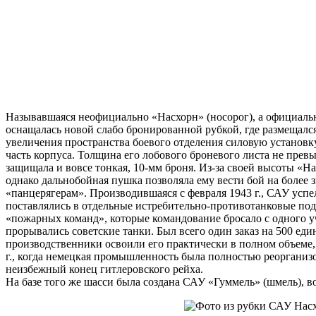
Называвшаяся неофициально «Насхорн» (носорог), а официаль
оснащалась новой слабо бронированной рубкой, где размещался
увеличения пространства боевого отделения силовую установк
часть корпуса. Толщина его лобового броневого листа не прев
защищала и вовсе тонкая, 10-мм броня. Из-за своей высоты «Н
однако дальнобойная пушка позволяла ему вести бой на более 
«панцерягерам». Производившаяся с февраля 1943 г., САУ усп
поставлялись в отдельные истребительно-противотанковые по
«пожарных команд», которые командование бросало с одного уч
прорывались советские танки. Был всего один заказ на 500 еди
производственники освоили его практически в полном объеме,
г., когда немецкая промышленность была полностью реорганиз
неизбежный конец гитлеровского рейха.
На базе того же шасси была создана САУ «Гуммель» (шмель), в