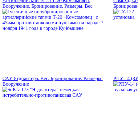
Артиллерийский тягач Т-20 Комсомолец.
Самоходка 
Вооружение. Бронирование. Размеры. Вес
Бронирован
САУ Ягдпантера. Вес. Бронирование. Размеры.
РПУ-14 (8У
Вооружение