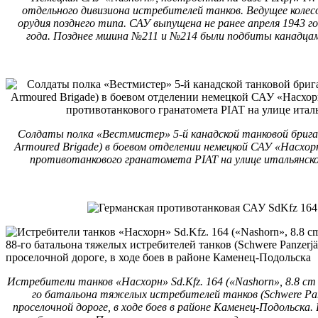
отдельного дивизиона истребителей танков. Ведущее колес
орудия позднего типа. САУ выпущена не ранее апреля 1943 
года. Позднее мшина №211 и №214 были подбиты канадцами
Солдаты полка «Вестмистер» 5-й канадской танковой бригады
Armoured Brigade) в боевом отделении немецкой САУ «Насхорн»
противотанкового гранатомета PIAT на улице итальянской
Истребители танков «Насхорн» Sd.Kfz. 164 («Nаshorn», 8.8 cm Pa
го батальона тяжелых истребителей танков (Schwere Panz
проселочной дороге, в ходе боев в районе Каменец-Подольска