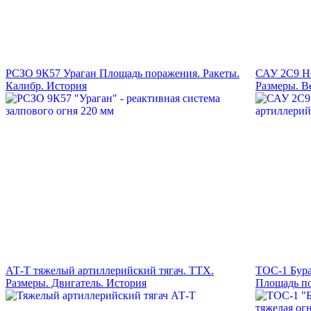
РСЗО 9К57 Ураган Площадь поражения. Ракеты.
САУ 2С9 Но
Калибр. История
Размеры. В
АТ-Т тяжелый артиллерийский тягач. ТТХ.
ТОС-1 Бур
Размеры. Двигатель. История
Площадь п