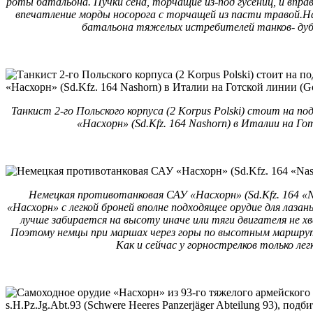
роты батальона. Пучки сена, торчащие из-под гусениц, и впра
впечатление морды носорога с торчащей из пасти травой.Над
батальона тяжелых истребителей танков- дуб
Танкист 2-го Польского корпуса (2 Korpus Polski) стоит на 
«Насхорн» (Sd.Kfz. 164 Nashorn) в Италии на Гот
Немецкая противотанковая САУ «Насхорн» (Sd.Kfz. 164 «N
«Насхорн» с легкой броней вполне подходящее орудие для лазань
лучше забирается на высоту иначе или тяги двигателя не х
Поэтому немцы при маршах через горы по высотным маршрут
Как и сейчас у горнострелков только лег