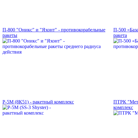
П-800 "Оникс" и "Яхонт" - противокорабельные
П-500 «Баз
ракеты
ракета
Р-5М (8К51) - ракетный комплекс
ПТРК "Мет
комплекс