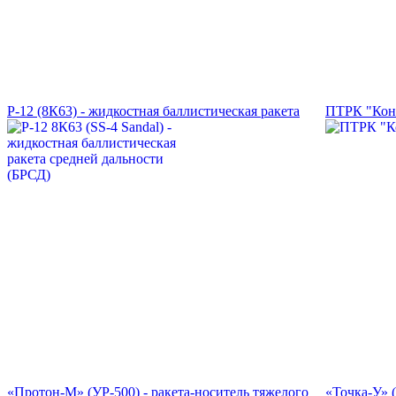
Р-12 (8К63) - жидкостная баллистическая ракета
ПТРК "Кон
«Протон-М» (УР-500) - ракета-носитель тяжелого
«Точка-У» 