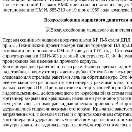
После испытаний Главком ВМФ приказал восстановить лодку С
постановлению СМ № 685-313 от 19 июня 1959 года комплекс
Воздухозаборник маршевого двигателя 
Первым серийным лодками вооруженными КР П-5 стали ДПЛ 
пр.613. Технический проект модернизации торпедной ПЛ пр.61
основании постановления СМ от 25 августа 1955 года. Систем
спроектирована в НИИ-303 (главный конструктор С. Ф. Фарма
происходила без изменения прочного корпуса.
Контейнеры для хранения и пуска ракет были спарены в одном 
надстройки, в корму от ограждения рубки. Стрельба велась пр
следовало для стрельбы ракетами лечь на обратный курс. Это 
невозможностью расположить контейнеры с ракетами в нос от 
малых размеров ПЛ. При подготовке к старту контейнерный бл
гидроподъемника, действовавшего от корабельной системы ги
контейнер закрывался крышками, имевшими резиновое уплотн
осуществлялось с помощью гидравлических приводов. В стар
удерживались гидравлическими стопорами. Крылатые ракеты х
заправленными, с боевой частью и с пристыкованным стартов
контейнера они удерживались устройством крепления по-похо
изнутри лодки, и с задним раскреплением, которое снималось а