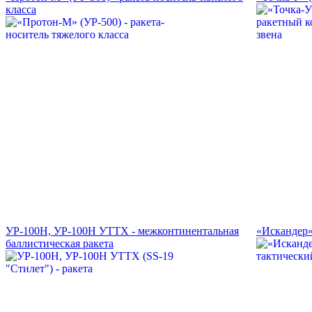
класса
УР-100Н, УР-100Н УТТХ - межконтинентальная
«Искандер»
баллистическая ракета