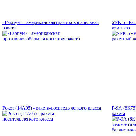
«Гарпун» - американская противокорабельная
УРК-5 «Рас
ракета
комплекс
Рокот (14А05) - ракета-носитель легкого класса
Р-9А (8К75
ракета