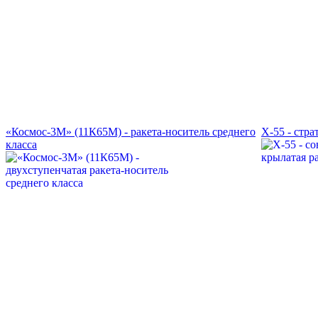
«Космос-3М» (11К65М) - ракета-носитель среднего
Х-55 - стр
класса