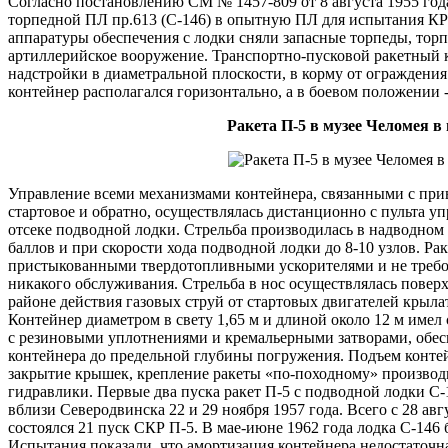
Согласно постановлению СМ № 1457-809 от 8 августа 1955 год
торпедной ПЛ пр.613 (С-146) в опытную ПЛ для испытания КР 
аппаратуры обеспечения с лодки сняли запасные торпеды, тор
артиллерийское вооружение. Транспортно-пусковой ракетный 
надстройки в диаметральной плоскости, в корму от ограждени
контейнер располагался горизонтально, а в боевом положении -
Ракета П-5 в музее Челомея в 
Управление всеми механизмами контейнера, связанными с при
стартовое и обратно, осуществлялась дистанционно с пульта у
отсеке подводной лодки. Стрельба производилась в надводном
баллов и при скорости хода подводной лодки до 8-10 узлов. Ра
пристыкованными твердотопливными ускорителями и не требов
никакого обслуживания. Стрельба в нос осуществлялась поверх
районе действия газовых струй от стартовых двигателей крыла
Контейнер диаметром в свету 1,65 м и длиной около 12 м име
с резиновыми уплотнениями и кремальерными затворами, обе
контейнера до предельной глубины погружения. Подъем контей
закрытие крышек, крепление ракеты «по-походному» произво
гидравлики. Первые два пуска ракет П-5 с подводной лодки С
вблизи Северодвинска 22 и 29 ноября 1957 года. Всего с 28 авг
состоялся 21 пуск СКР П-5. В мае-июне 1962 года лодка С-146 
Испытания показали, что амортизация контейнера недостаточна