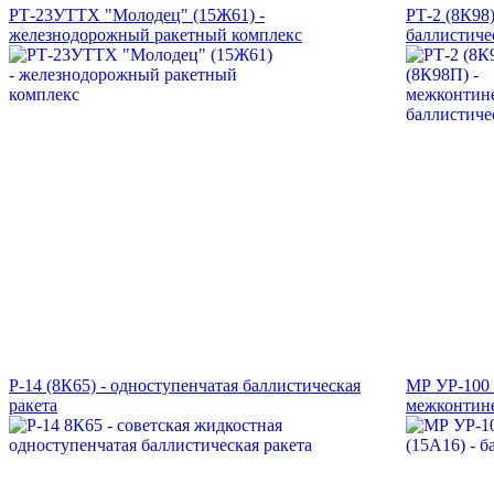
РТ-23УТТХ "Молодец" (15Ж61) -
РТ-2 (8К98
железнодорожный ракетный комплекс
баллистиче
Р-14 (8К65) - одноступенчатая баллистическая
МР УР-100 
ракета
межконтине