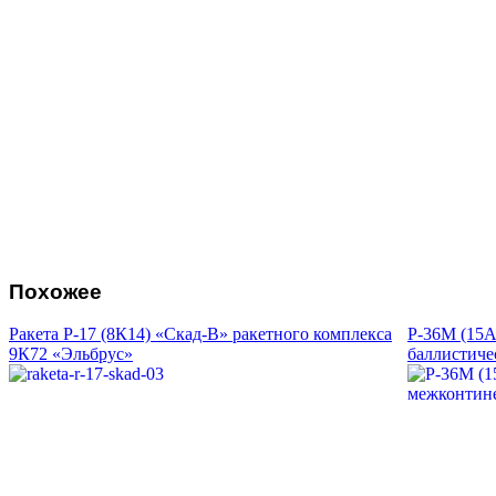
Похожее
Ракета Р-17 (8К14) «Скад-В» ракетного комплекса
Р-36М (15А
9К72 «Эльбрус»
баллистиче