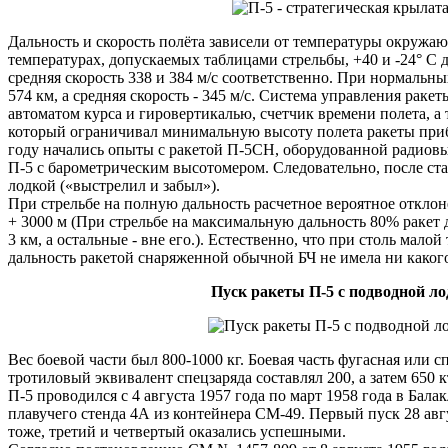
Дальность и скорость полёта зависели от температуры окружаю
температурах, допускаемых таблицами стрельбы, +40 и -24° С да
средняя скорость 338 и 384 м/с соответственно. При нормальны
574 км, а средняя скорость - 345 м/с. Система управления раке
автоматом курса и гировертикалью, счетчик времени полета, а
который ограничивал минимальную высоту полета ракеты прибл
году начались опыты с ракетой П-5СН, оборудованной радио
П-5 с барометрическим высотомером. Следовательно, после ста
лодкой («выстрелил и забыл»).
При стрельбе на полную дальность расчетное вероятное отклон
+ 3000 м (При стрельбе на максимальную дальность 80% ракет
3 км, а остальные - вне его.). Естественно, что при столь мало
дальность ракетой снаряженной обычной БЧ не имела ни каког
Пуск ракеты П-5 с подводной ло
Вес боевой части был 800-1000 кг. Боевая часть фугасная или 
тротиловый эквивалент спецзаряда составлял 200, а затем 650
П-5 проводился с 4 августа 1957 года по март 1958 года в Бала
плавучего стенда 4А из контейнера СМ-49. Первый пуск 28 авгу
тоже, третий и четвертый оказались успешными.