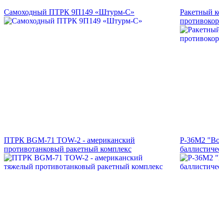
Самоходный ПТРК 9П149 «Штурм-С»
Ракетный к
противокор
ПТРК BGM-71 ТOW-2 - американский
Р-36М2 "Во
противотанковый ракетный комплекс
баллистиче