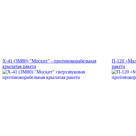
Х-41 (ЗМ80) "Москит" - противокорабельная
П-120 «Мал
крылатая ракета
ракета