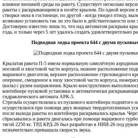
влияние внешней среды на ракету. Существует несколько верси
ракеты с раскрывающимся в полёте крылом. По одной версии е
створки окна в гостинице, по другой - когда увидел птицу, выл
возможно установить так ли это было в действительности или
Достоверно известно лишь то, что над автоматом раскрыва кры
года, и только через 5 лет удалось создать удовлетворительно 
Подводная лодка проекта 644 с двумя пусковы
Крылатая ракета П-5 имела нормальную самолётную аэродина
носовой и хвостовой части корпуса, нижнее расположение по
маршевого двигателя, верхнее расположение стреловидного кр
оперение, смещенное к низу хвостовой части корпуса, нижера
(киль) с рулем направления. Крыло конструктивно выполняло
контейнере пусковой установки и автоматически раскрывающ
гидравлического автомата АРК-5.
Стрельба осуществлялась из пускового контейнера поднятого н
осуществлялся при помощи двух мощных твердотопливных уско
после выхода ракеты из контейнера раскрывались крылья. Чере
сбрасывались и ракета двигалась при помощи маршевого турб
тягой 2250 кг. ТРД КРД-26 был разработан в НИИ-26 под руко
незначительно превышала скорость звука.