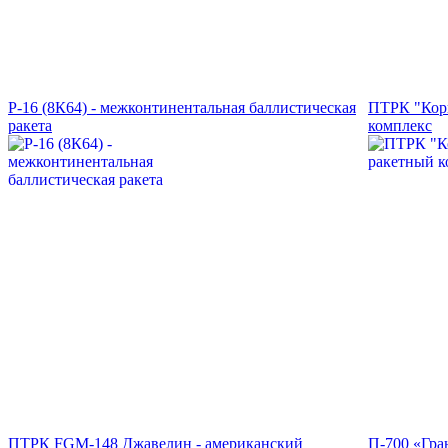
Р-16 (8К64) - межконтинентальная баллистическая
ПТРК "Корн
ракета
комплекс
ПТРК FGM-148 Джавелин - американский
П-700 «Гра