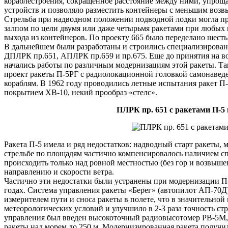
кораблестроения, сокращенное расстояние между ними, упрощ
устройств и позволяло разместить контейнеры с меньшим воз
Стрельба при надводном положении подводной лодки могла п
залпом по цели двумя или даже четырьмя ракетами при любых
выхода из контейнеров. По проекту 665 было переделано шест
В дальнейшем были разработаны и строились специализирова
ДПЛРК пр.651, АПЛРК пр.659 и пр.675. Еще до принятия на в
начались работы по различным модернизациям этой ракеты. Так
проект ракеты П-5РГ с радиолокационной головкой самонавед
кораблям. В 1962 году проводились летные испытания ракет 
покрытием ХВ-10, некий прообраз «стелс».
ПЛРК пр. 651 с ракетами П-5 
Ракета П-5 имела и ряд недостатков: надводный старт ракеты, 
стрельбе по площадям частично компенсировалось наличием сп
происходить только над ровной местностью (без гор и возвыше
направлению и скорости ветра.
Частично эти недостатки были устранены при модернизации П-
годах. Система управления ракеты «Берег» (автопилот АП-70Д
измерителем пути и сноса ракеты в полете, что в значительной 
метеорологических условий и улучшило в 2-3 раза точность ст
управления был введен высокоточный радиовысотомер РВ-5М, 
ракеты над морем до 250 м. Модернизированная ракета получи