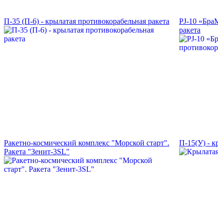
П-35 (П-6) - крылатая противокорабельная ракета
PJ-10 «Бра
ракета
Ракетно-космический комплекс "Морской старт".
П-15(У) - к
Ракета "Зенит-3SL"