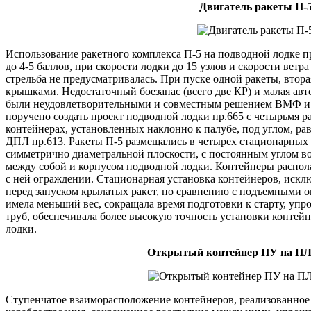
Двигатель ракеты П-
Использование ракетного комплекса П-5 на подводной лодке п
до 4-5 баллов, при скорости лодки до 15 узлов и скорости ветр
стрельба не предусматривалась. При пуске одной ракеты, втора
крышками. Недостаточный боезапас (всего две КР) и малая авт
были неудовлетворительными и совместным решением ВМФ и 
поручено создать проект подводной лодки пр.665 с четырьмя 
контейнерах, установленных наклонно к палубе, под углом, ра
ДПЛ пр.613. Ракеты П-5 размещались в четырех стационарных
симметрично диаметральной плоскости, с постоянным углом в
между собой и корпусом подводной лодки. Контейнеры распола
с ней ограждении. Стационарная установка контейнеров, искл
перед запуском крылатых ракет, по сравнению с подъемными ок
имела меньший вес, сокращала время подготовки к старту, упр
труб, обеспечивала более высокую точность установки контей
лодки.
Открытый контейнер ПУ на ПЛ
Ступенчатое взаиморасположение контейнеров, реализованное