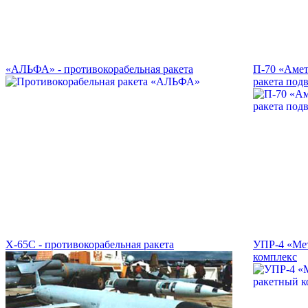
«АЛЬФА» - противокорабельная ракета
П-70 «Амет
ракета под
Х-65С - противокорабельная ракета
УПР-4 «Мет
комплекс