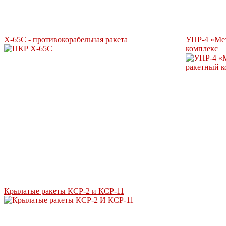
Х-65С - противокорабельная ракета
УПР-4 «Мет
комплекс
Крылатые ракеты КСР-2 и КСР-11