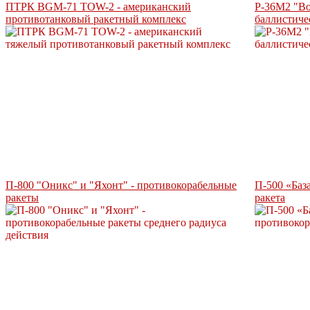
ПТРК BGM-71 ТOW-2 - американский
Р-36М2 "Во
противотанковый ракетный комплекс
баллистиче
П-800 "Оникс" и "Яхонт" - противокорабельные
П-500 «Баз
ракеты
ракета