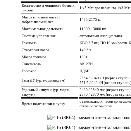
Количество и мощность боевых
1 х5 Мт; два варианта-1хЗ Мт
блоков
Масса головной части /
1475-2175 кг
забрасываемый вес
Максимальная дальность
11000-13000 км
Система управления
автономная инерциальная
Точность
КВО 2.7 км; ПО 10 км (соотв. 
Стартовая масса
140.6 т
Масса топлива
130т
Окислитель
АК-27И
Горючее
НДМГ
2554 / 3040 кН (первая ступень
Тяга ДУ (ур. моря/вакуум)
751.5 / 949 кН (вторая ступень
Удельный импульс (ур. моря/
2420 / 2840 м/с (первая ступень
вакуум)
2370 / 2870 м/с (вторая ступен
от нескольких часов до нескол
Время подготовки к пуску
степени готовности