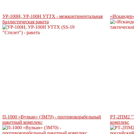
УР-100Н, УР-100Н УТТХ - межконтинентальная
«Искандер»
баллистическая ракета
П-1000 «Вулкан» (3М70) - противокорабельный
РТ-2ПМ2 "Т
ракетный комплекс
комплекс