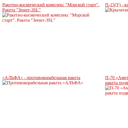
Ракетно-космический комплекс "Морской старт".
П-15(У) - к
Ракета "Зенит-3SL"
«АЛЬФА» - противокорабельная ракета
П-70 «Амет
ракета под