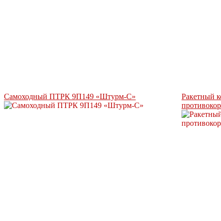
Самоходный ПТРК 9П149 «Штурм-С»
Ракетный к
противокор