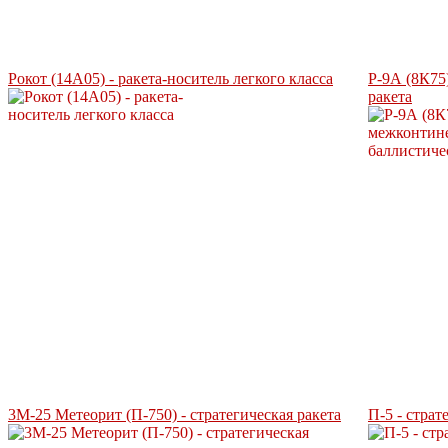
Рокот (14А05) - ракета-носитель легкого класса
Р-9А (8К75
ракета
3М-25 Метеорит (П-750) - стратегическая ракета
П-5 - cтрат