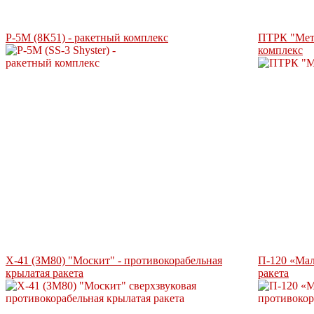
Р-5М (8К51) - ракетный комплекс
ПТРК "Мет
комплекс
Х-41 (ЗМ80) "Москит" - противокорабельная
П-120 «Мал
крылатая ракета
ракета