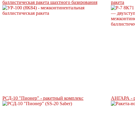
баллистическая ракета шахтного базирования
ракета
РСД-10 "Пионер" - ракетный комплекс
АНГАРА - р