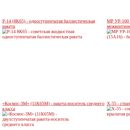
Р-14 (8К65) - одноступенчатая баллистическая
МР УР-100 
ракета
межконтине
«Космос-3М» (11К65М) - ракета-носитель среднего
Х-55 - стр
класса