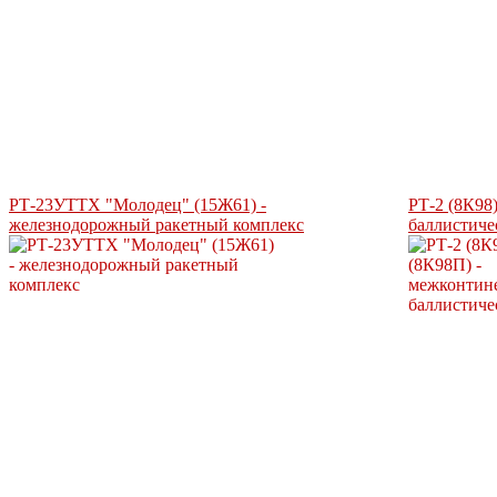
РТ-23УТТХ "Молодец" (15Ж61) -
РТ-2 (8К98
железнодорожный ракетный комплекс
баллистиче