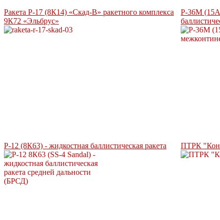
Ракета Р-17 (8К14) «Скад-В» ракетного комплекса
Р-36М (15А
9К72 «Эльбрус»
баллистиче
Р-12 (8К63) - жидкостная баллистическая ракета
ПТРК "Кон