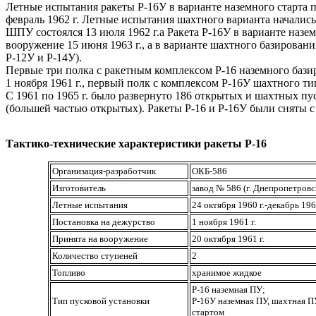
Летные испытания ракеты Р-16У в варианте наземного старта пр
февраль 1962 г. Летные испытания шахтного варианта начались 
ШПУ состоялся 13 июля 1962 г.а Ракета Р-16У в варианте назе
вооружение 15 июня 1963 г., а в варианте шахтного базировани
Р-12У и Р-14У).
Первые три полка с ракетным комплексом Р-16 наземного бази
1 ноября 1961 г., первый полк с комплексом Р-16У шахтного ти
С 1961 по 1965 г. было развернуто 186 открытых и шахтных пу
(большей частью открытых). Ракеты Р-16 и Р-16У были сняты с 
Тактико-технические характеристики ракеты Р-16
Организация-разработчик
ОКБ-586
Изготовитель
завод № 586 (г. Днепропетровс
Летные испытания
24 октября 1960 г.-декабрь 1961
Постановка на дежурство
1 ноября 1961 г.
Принята на вооружение
20 октября 1961 г.
Количество ступеней
2
Топливо
хранимое жидкое
Р-16 наземная ПУ;
Тип пусковой установки
Р-16У наземная ПУ, шахтная П
стартом