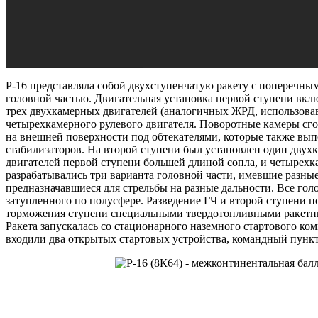
Р-16 представляла собой двухступенчатую ракету с поперечны
головной частью. Двигательная установка первой ступени вк
трех двухкамерных двигателей (аналогичных ЖРД, использовав
четырехкамерного рулевого двигателя. Поворотные камеры сго
на внешней поверхности под обтекателями, которые также вы
стабилизаторов. На второй ступени был установлен один дву
двигателей первой ступени большей длиной сопла, и четырех
разрабатывались три варианта головной части, имевшие разны
предназначавшиеся для стрельбы на разные дальности. Все гол
затупленного по полусфере. Разведение ГЧ и второй ступени по
торможения ступени специальными твердотопливными ракетн
Ракета запускалась со стационарного наземного стартового ком
входили два открытых стартовых устройства, командный пунк