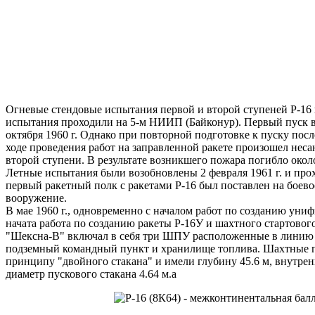
Огневые стендовые испытания первой и второй ступеней Р-16 н
испытания проходили на 5-м НИИП (Байконур). Первый пуск в
октября 1960 г. Однако при повторной подготовке к пуску пос
ходе проведения работ на заправленной ракете произошел нес
второй ступени. В результате возникшего пожара погибло около
Летные испытания были возобновлены 2 февраля 1961 г. и прох
первый ракетный полк с ракетами Р-16 был поставлен на боевое
вооружение.
В мае 1960 г., одновременно с началом работ по созданию уни
начата работа по созданию ракеты Р-16У и шахтного стартово
"Шексна-В" включал в себя три ШПУ расположенные в линию на
подземный командный пункт и хранилище топлива. Шахтные 
принципу "двойного стакана" и имели глубину 45.6 м, внутре
диаметр пускового стакана 4.64 м.а