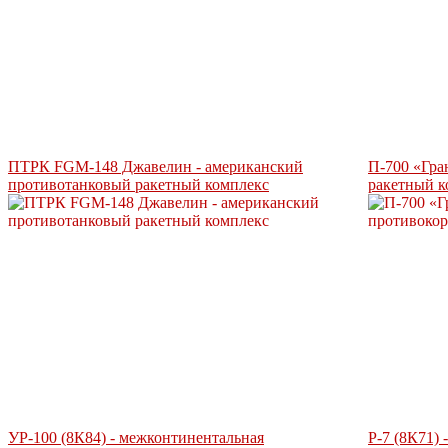
ПТРК FGM-148 Джавелин - американский
П-700 «Гра
противотанковый ракетный комплекс
ракетный к
УР-100 (8К84) - межконтинентальная
Р-7 (8К71)