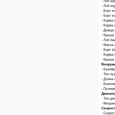
- Лоб ко
- Лоб ко
- Борт к
- Борт к
- Корма 
- Корма 
- Днище,
- Крыша 
- Лоб ба
- Маска 
- Борт б
- Корма 
- Крыша 
Вооруже
- Калибр
- Тип пу
- Длина 
- Боеком
- Пулемё
Двигате
- Тип дв
- Мощнос
Скорост
- Скорос