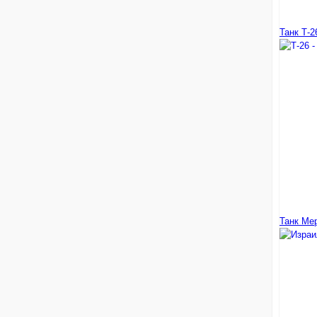
Танк Т-2
Танк Мер