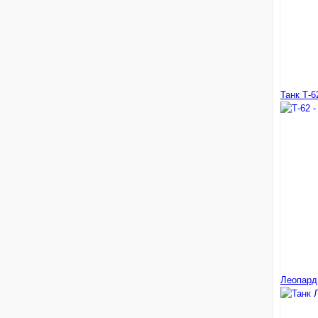
Танк Т-6
Леопард 