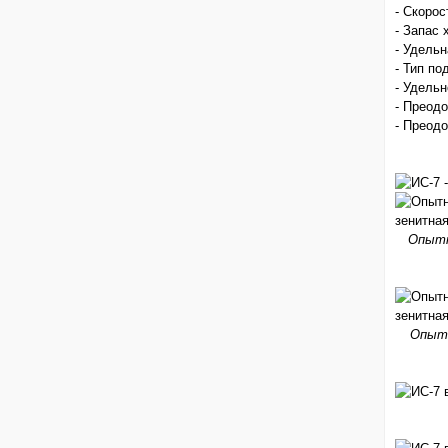
- Скорос
- Запас 
- Удельн
- Тип по
- Удельн
- Преодо
- Преодо
Опытн
Опытн