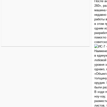
После а
260», ра
машина 
недавно
работы 
в этом 
одним из
разработ
помогло
советско
Наимене
в едину
лобовой
уровня 
однако,
«Объект
толщину
орудия. 
были ра
В ходе 
ноу-хау,
размест
листов, 