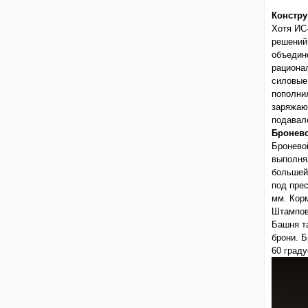
Констру
Хотя ИС
решений
объедин
рациона
силовые
пополни
заряжаю
подавалс
Бронево
Бронево
выполня
большей
под пре
мм. Кор
Штампов
Башня т
брони. 
60 граду