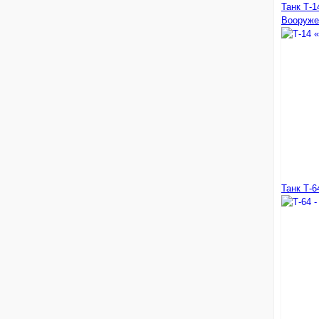
Танк Т-1
Вооруже
Танк Т-