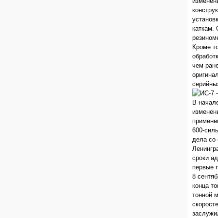
изменен
констру
установ
каткам. 
резином
Кроме т
обработ
чем ране
оригина
серийны
В начале
изменен
примене
600-сил
дела со
Ленингр
сроки а
первые 
8 сентя
конца то
тонной 
скорост
заслужи