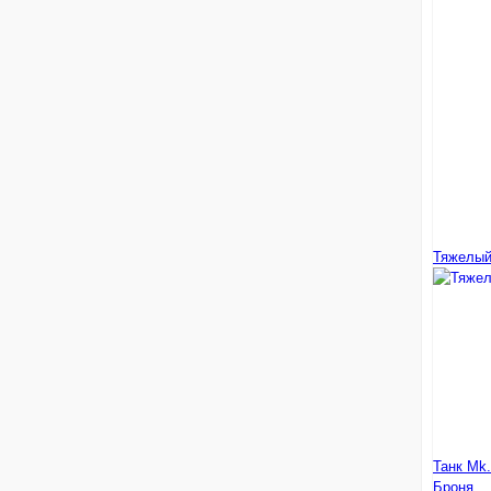
Тяжелый 
Танк Mk.
Броня