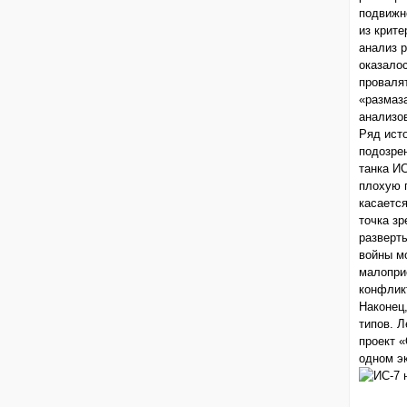
подвижн
из крит
анализ 
оказалос
провалят
«размаз
анализов
Ряд исто
подозрен
танка И
плохую 
касаетс
точка з
разверт
войны мо
малопри
конфлик
Наконец
типов. Л
проект 
одном эк