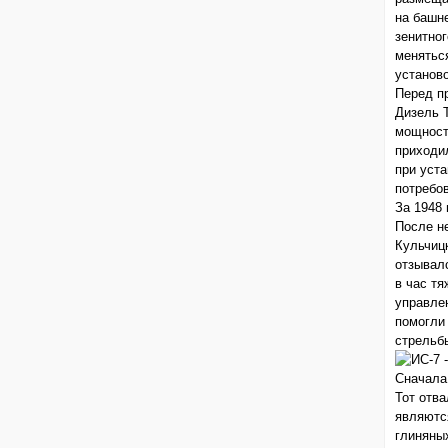
на башн
зенитно
меняться
установ
Перед п
Дизель 
мощност
приходи
при уст
потребо
За 1948 
После н
Кульчиц
отзывалс
в час т
управле
помогли
стрельб
Сначала 
Тот отва
являютс
глиняных