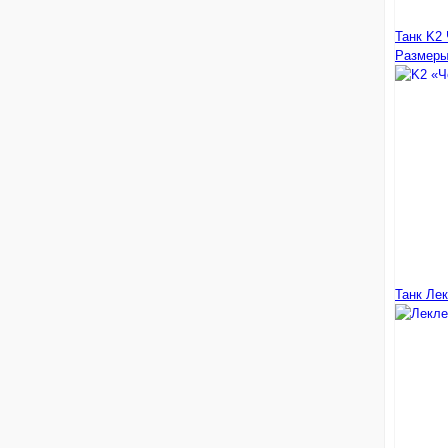
Танк K2 
Размеры
Танк Ле