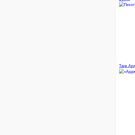
Танк Ар