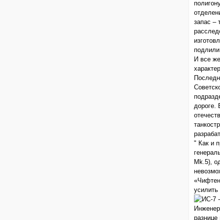
полигон
отделен
запас – 
расслед
изготовл
подлили
И все же
характер
Последн
Советск
подразд
дороге.
отечеств
танкостр
разраба
" Как и
генераль
Mk.5), 
невозмо
«Чифтен
усилить 
Инженер
разнице 