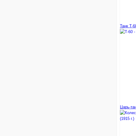
Танк Т-6
Царь-тан