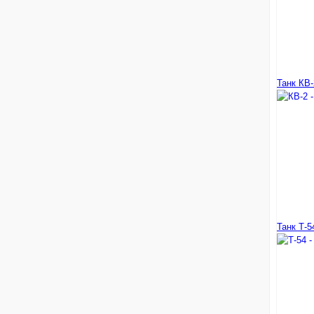
Танк КВ
Танк Т-5