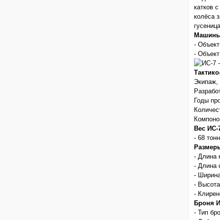
катков 
колёса 
гусениц
Машины
- Объек
- Объек
Тактико
Экипаж, 
Разрабо
Годы пр
Количест
Компоно
Вес ИС-
- 68 тонн
Размер
- Длина 
- Длина 
- Ширина
- Высота
- Клирен
Броня И
- Тип бр