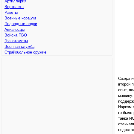
Артиллерия
Вертолеты
Ракеты
Военные корабли
Подводные лодки
Авианосцы
Войска ПВО
Гранатометы
Военная служба
Страйкбольное оружие
Создание
второй 
опыт, п
машину.
поддерж
Нарком 
го было 
танка ИС
отличали
недостат