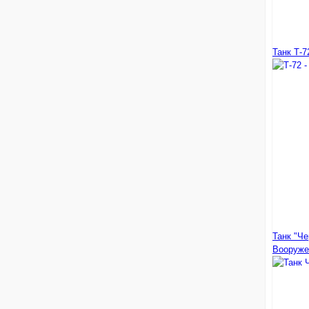
Танк Т-7
Танк "Че
Вооруже