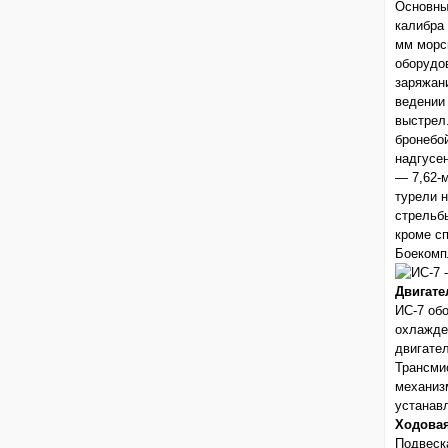
Основны
калибра 
мм морс
оборудо
заряжан
ведении
выстрел
бронебо
надгусе
— 7,62-
турели 
стрельб
кроме с
Боекомпл
Двигате
ИС-7 об
охлажде
двигател
Трансми
механиз
устанав
Ходовая
Подвеска