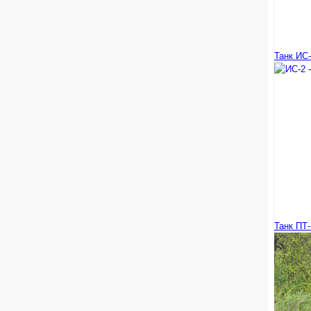
Танк ИС-
Танк ПТ-