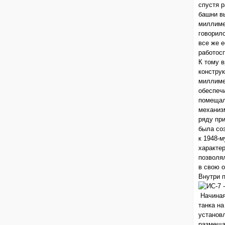
спустя 
башни в
миллиме
говорило
все же е
работосп
К тому 
констру
миллиме
обеспечи
помещал
механиз
ряду при
была соз
к 1948-м
характер
позволя
в свою 
Внутри п
Начиная
танка на
установ
размеща