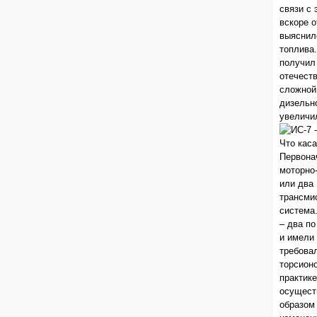
связи с
вскоре о
выяснило
топлива.
получил 
отечеств
сложной
дизельно
увеличи
Что каса
Первона
моторно
или два
трансми
система.
– два по
и имели
требова
торсион
практик
осущест
образом