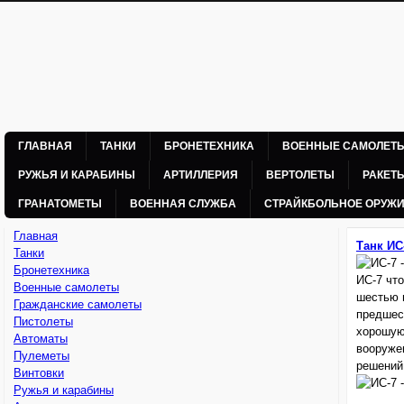
ГЛАВНАЯ
ТАНКИ
БРОНЕТЕХНИКА
ВОЕННЫЕ САМОЛЕТ
РУЖЬЯ И КАРАБИНЫ
АРТИЛЛЕРИЯ
ВЕРТОЛЕТЫ
РАКЕТ
ГРАНАТОМЕТЫ
ВОЕННАЯ СЛУЖБА
СТРАЙКБОЛЬНОЕ ОРУЖ
Главная
Танк ИС
Танки
Бронетехника
ИС-7 что
Военные самолеты
шестью 
Гражданские самолеты
предшес
Пистолеты
хорошую
Автоматы
вооруже
Пулеметы
решений
Винтовки
Ружья и карабины