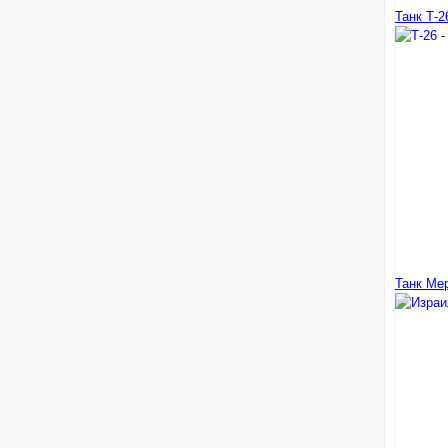
Танк Т-2
Танк Мер