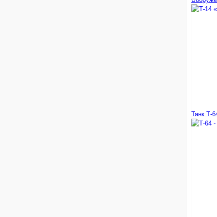
Танк Т-