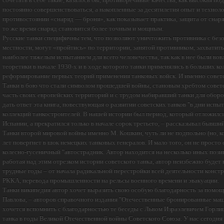
постоянно совершенствоваться, а накопленные за десятилетия опыт и техно
противостоянии «снаряд — броня», как показывает практика, защита от снаря
то же время снаряд становится более точным и мощным.
Русские танки специфичны тем, что позволяют уничтожить противника с без
местности, могут «пройтись» по территории, занятой противником, захватить
наиболее тяжелым испытанием для всего человечества, так как в нее были во
теоретики в начале 1930-х и в ходе которого танки применялись в больших 
реформирование первых теорий применения танковых войск. И именно советск
Танки в бою что стали символом прошедшей войны, становым хребтом совет
часть своих европейских территорий и с трудом набиравший танки для обор
дать ответ эта книга, повествующая о развитии советских танков "в дни испы
коллекций танкостроителей. В нашей истории был период, который отложился
Испании, а прекратился только в начале сорок третьего, – рассказывал бывш
Танки второй мировой войны именно М. Кошкин, чуть ли не подпольно (но, ко
лет повергнет в шок немецких танковых генералов. И мало того, он не просто
колесно-гусеничный "автострадник. Автор находится на несколько иных поз
работая над этим отрезком истории советского танка, автор неизбежно буде
трудные годы – от начала радикальной перестройки всей деятельности конс
РККА, перевода промышленности на рельсы военного времени и эвакуации.
Танки википедия автор хочет выразить свою особую благодарность за помощь
Павлова, – авторов справочного издания "Отечественные бронированные машин
хочется вспомнить с благодарностью те беседы с Львом Израэлевичем Горли
танка в годы Великой Отечественной войны Советского Союза. У нас сегодня п