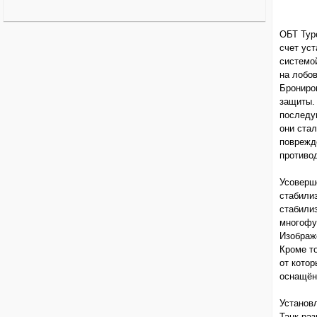
ОБТ Тур
счет ус
системо
на лобов
Брониро
защиты.
последу
они ста
поврежд
противод
Усоверш
стабили
стабилиз
многофу
Изображе
Кроме т
от кото
оснащён
Установ
Танк раз