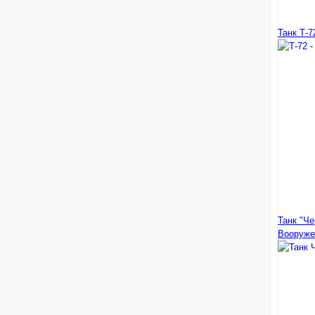
Танк Т-7
Танк "Че
Вооруже