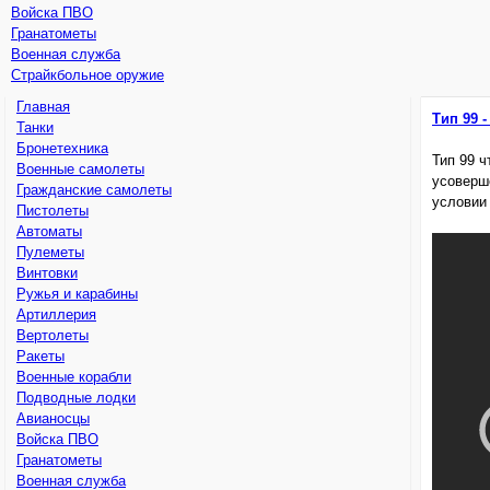
Войска ПВО
Гранатометы
Военная служба
Страйкбольное оружие
Главная
Тип 99 -
Танки
Бронетехника
Тип 99 ч
Военные самолеты
усоверш
Гражданские самолеты
условии 
Пистолеты
Автоматы
Пулеметы
Винтовки
Ружья и карабины
Артиллерия
Вертолеты
Ракеты
Военные корабли
Подводные лодки
Авианосцы
Войска ПВО
Гранатометы
Военная служба