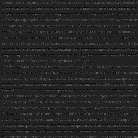
именно в этот период были рождены те танки, что стали легендами военной 
Советские танки подробная оценка о них того времени звучала из многих уст
подбирается к порогу и воевать придется именно с Гитлером. В 1937 г. нача
из "механизированной кавалерии" (в которой одно из его боевых качеств в
вооружением, достаточным для подавления большинства целей, хорошей про
наиболее массовыми противотанковыми средствами вероятного противника.
Большие танки рекомендовалось вводить в состав дополнительно только специ
за счет перехода от трехтанковых взводов к пятитанковым. Кроме того, Д. П
считая, что эти соединения немобильны и трудноуправляемы, а главное – тре
скорректированы. В частности, в письме от 23 декабря начальнику КБ завода
дистанции 600-800 метров (эффективная дальность).
Новейшие танки мира при проектировании новых танков необходимо предусм
ступень…" Эта задача могла быть решена двумя путями Во-первых, увеличе
догадаться, что второй путь считался более перспективным, так как примен
толщины (и массы танка в целом) поднять ее стойкость в 1,2-1,5 раза. Именн
Танки СССР на заре танкового производства наиболее массово применялась б
(однородной), и с самого начала броневых дел мастера стремились к создан
Однако в конце XIX века было замечено, что при насыщении поверхности бро
поверхностная прочность резко повышалась, тогда как остальная часть плиты 
Военные танки применение гетерогенной брони было очень важно, так как ув
увеличению хрупкости. Таким образом, наиболее прочная броня при прочих р
Поэтому на заре броневого производства при изготовлении гомогенных листо
потерять ее упругости. Поверхностно упрочненная насыщением углеродом и к
Но цементация – процесс сложный, вредный (например, обработка раскаленной