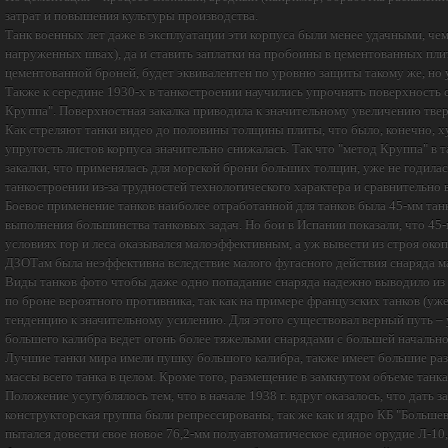
затрат и повышения культуры производства.
Танк военных лет даже в эксплуатации эти корпуса были менее удачными, че
нагруженных швах), да и ставить заплатки на пробоины в цементованных пли
цементованной броней, будет эквивалентен по уровню защиты такому же, но 
Также к середине 1930-х в танкостроении научились упрочнять поверхность с
Круппа". Поверхностная закалка приводила к значительному увеличению твер
Как стреляют танки видео до половины толщины плиты, что было, конечно, ху
упругость листов корпуса значительно снижалась. Так что "метод Круппа" в 
закалки, что применялась для морской брони больших толщин, уже не годила
танкостроении из-за трудностей технологического характера и сравнительно 
Боевое применение танков наиболее отработанной для танков была 45-мм танко
выполнения большинства танковых задач. Но бои в Испании показали, что 45-
условиях гор и леса оказывался малоэффективным, а уж вывести из строя ок
ДЗОТам была неэффективна вследствие малого фугасного действия снаряда мас
Виды танков фото чтобы даже одно попадание снаряда надежно выводило из 
по броне вероятного противника, так как на примере французских танков (у
тенденцию к значительному усилению. Для этого существовал верный путь – 
большего калибра ведет огонь более тяжелыми снарядами с большей начально
Лучшие танки мира имели пушку большого калибра, также имеет большие раз
массы всего танка в целом. Кроме того, размещение в замкнутом объеме тан
Положение усугублялось тем, что в начале 1938 г. вдруг оказалось, что дать 
конструкторская группа были репрессированы, так же как и ядро КБ "Большеви
пытался довести свое новое 76,2-мм полуавтоматическое единое орудие Л-10,