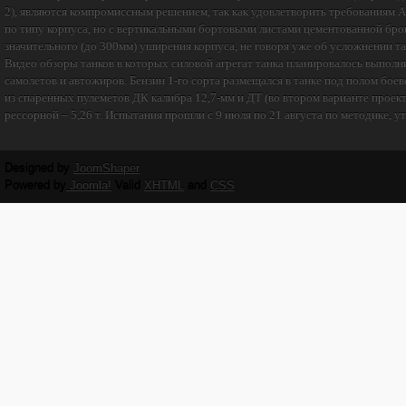
2), являются компромиссным решением, так как удовлетворить требованиям А
по типу корпуса, но с вертикальными бортовыми листами цементованной брон
значительного (до 300мм) уширения корпуса, не говоря уже об усложнении та
Видео обзоры танков в которых силовой агрегат танка планировалось выпол
самолетов и автожиров. Бензин 1-го сорта размещался в танке под полом бо
из спаренных пулеметов ДК калибра 12,7-мм и ДТ (во втором варианте проекта
рессорной – 5,26 т. Испытания прошли с 9 июля по 21 августа по методике, у
Designed by
JoomShaper
Powered by
Joomla!
Valid
XHTML
and
CSS