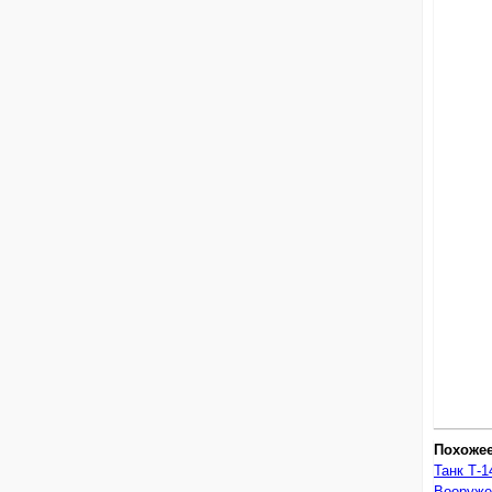
Похоже
Танк Т-1
Вооруже