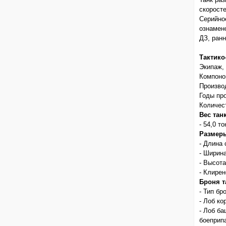
скорост
Серийное
ознамен
ДЗ, ранн
Тактико
Экипаж, 
Компоно
Производ
Годы про
Количес
Вес тан
- 54,0 то
Размеры
- Длина 
- Ширина
- Высота
- Клирен
Броня т
- Тип бр
- Лоб ко
- Лоб ба
боеприп