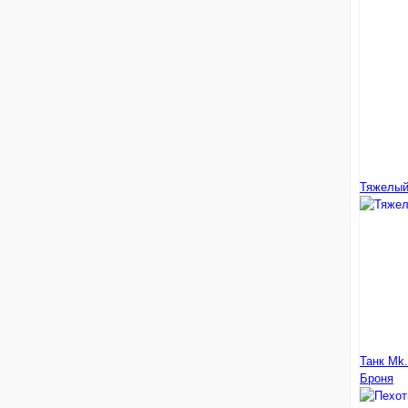
Тяжелый 
Танк Mk.
Броня