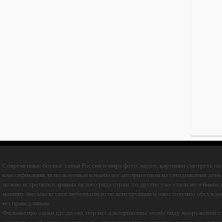
Современные боевые танки России и мира фото, видео, картинки смотреть он
классификации, используемый в наиболее авторитетном на сегодняшний день 
можно встретить в армиях целого ряда стран, то другие уже стали музейным э
машину (весьма кстати любопытную по конструкции и ожесточенно обсуждаем
несправедливым.
Фильмы про танки где до сих пор нет альтернативы этому виду вооружений 
сочетать в себе такие, казалось бы, противоречивые качества, как высокая