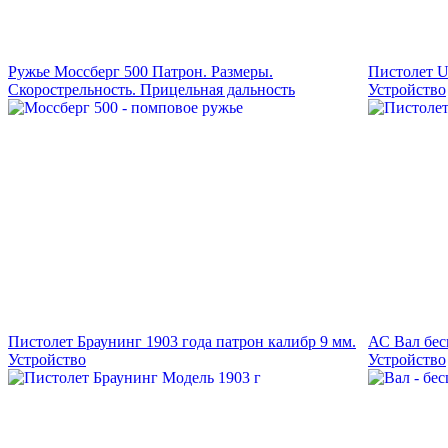
Ружье Моссберг 500 Патрон. Размеры.
Пистолет U
Скорострельность. Прицельная дальность
Устройство
Пистолет Браунинг 1903 года патрон калибр 9 мм.
АС Вал бес
Устройство
Устройство