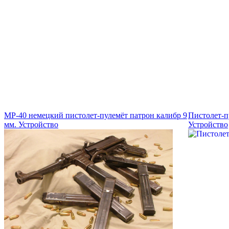
MP-40 немецкий пистолет-пулемёт патрон калибр 9
Пистолет-п
мм. Устройство
Устройство