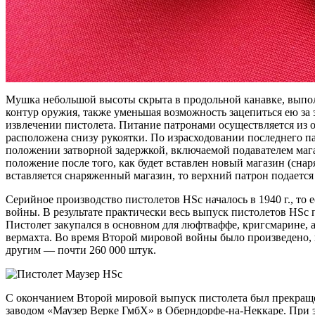
Мушка небольшой высоты скрыта в продольной канавке, выполн
контур оружия, также уменьшая возможность зацепиться ею за
извлечении пистолета. Питание патронами осуществляется из 
расположена снизу рукоятки. По израсходовании последнего па
положении затворной задержкой, включаемой подавателем мага
положение после того, как будет вставлен новый магазин (сн
вставляется снаряженный магазин, то верхний патрон подается
Серийное производство пистолетов HSc началось в 1940 г., то 
войны. В результате практически весь выпуск пистолетов HSc
Пистолет закупался в основном для люфтваффе, кригсмарине, а
вермахта. Во время Второй мировой войны было произведено, 
другим — почти 260 000 штук.
С окончанием Второй мировой выпуск пистолета был прекращен
заводом «Маузер Верке ГмбХ» в Оберндорфе-на-Неккаре. При э