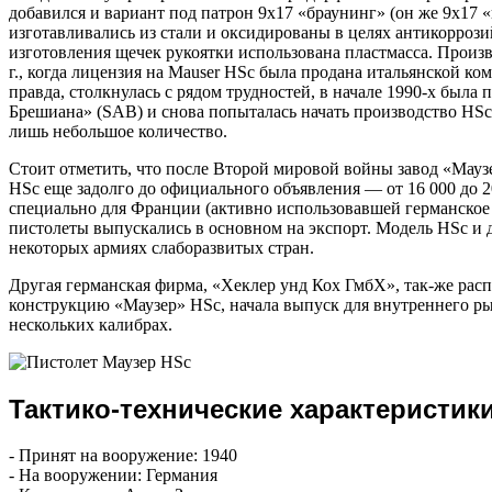
добавился и вариант под патрон 9х17 «браунинг» (он же 9х17 «
изготавливались из стали и оксидированы в целях антикоррози
изготовления щечек рукоятки использована пластмасса. Произ
г., когда лицензия на Mauser HSc была продана итальянской ко
правда, столкнулась с рядом трудностей, в начале 1990-х была
Брешиана» (SAB) и снова попыталась начать производство HSc,
лишь небольшое количество.
Стоит отметить, что после Второй мировой войны завод «Мауз
HSc еще задолго до официального объявления — от 16 000 до 
специально для Франции (активно использовавшей германское о
пистолеты выпускались в основном на экспорт. Модель HSc и д
некоторых армиях слаборазвитых стран.
Другая германская фирма, «Хеклер унд Кох ГмбХ», так-же рас
конструкцию «Маузер» HSc, начала выпуск для внутреннего ры
нескольких калибрах.
Тактико-технические характеристик
- Принят на вооружение: 1940
- На вооружении: Германия