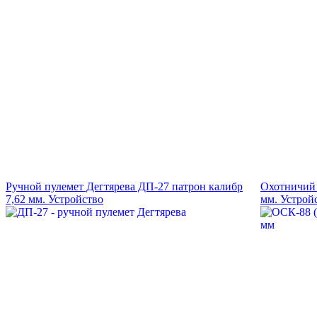
Ручной пулемет Дегтярева ДП-27 патрон калибр
Охотничий 
7,62 мм. Устройство
мм. Устрой