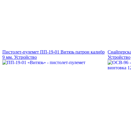
Пистолет-пулемет ПП-19-01 Витязь патрон калибр
Снайперска
9 мм. Устройство
Устройство