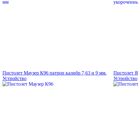
Пистолет Маузер К96 патрон калибр 7,63 и 9 мм.
Пистолет Я
Устройство
Устройство