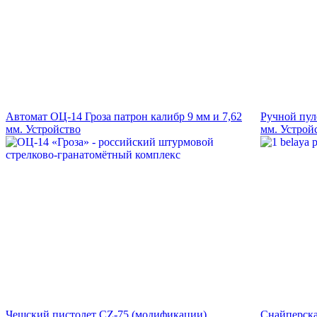
Автомат ОЦ-14 Гроза патрон калибр 9 мм и 7,62
Ручной пул
мм. Устройство
мм. Устрой
Чешский пистолет CZ-75 (модификации).
Снайперска