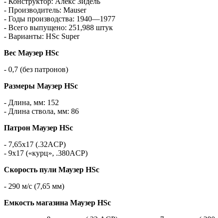
- Конструктор: Алекс Зидель
- Производитель: Mauser
- Годы производства: 1940—1977
- Всего выпущено: 251,988 штук
- Варианты: HSc Super
Вес Маузер HSc
- 0,7 (без патронов)
Размеры Маузер HSc
- Длина, мм: 152
- Длина ствола, мм: 86
Патрон Маузер HSc
- 7,65x17 (.32ACP)
- 9x17 («курц», .380ACP)
Скорость пули Маузер HSc
- 290 м/с (7,65 мм)
Емкость магазина Маузер HSc