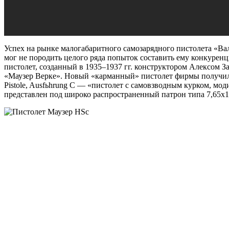
Успех на рынке малогабаритного самозарядного пистолета «Ва
мог не породить целого ряда попыток составить ему конкурен
пистолет, созданный в 1935–1937 гг. конструктором Алексом
«Маузер Верке». Новый «карманный» пистолет фирмы получил 
Pistole, Ausfьhrung C — «пистолет с самовзводным курком, мо
представлен под широко распространенный патрон типа 7,65х1