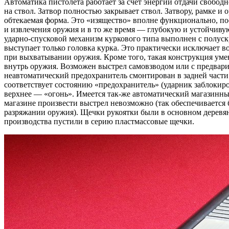
Автоматика пистолета работает за счет энергии отдачи свободн
на ствол. Затвор полностью закрывает ствол. Затвору, рамке и
обтекаемая форма. Это «изящество» вполне функционально, по
и извлечения оружия и в то же время — глубокую и устойчивую
ударно-спусковой механизм куркового типа выполнен с полус
выступает только головка курка. Это практически исключает в
при выхватывании оружия. Кроме того, такая конструкция уме
внутрь оружия. Возможен выстрел самовзводом или с предвар
неавтоматический предохранитель смонтирован в задней част
соответствует состоянию «предохранитель» (ударник заблокиро
верхнее — «огонь». Имеется так-же автоматический магазинн
магазине произвести выстрел невозможно (так обеспечивается 
разряжании оружия). Щечки рукоятки были в основном деревянн
производства пустили в серию пластмассовые щечки.