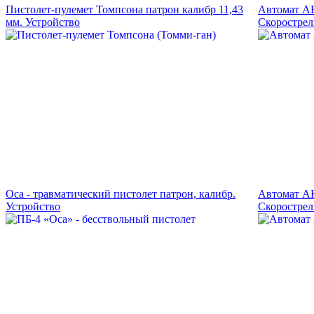
Пистолет-пулемет Томпсона патрон калибр 11,43
Автомат АЕ
мм. Устройство
Скорострел
Оса - травматический пистолет патрон, калибр.
Автомат АК
Устройство
Скорострел