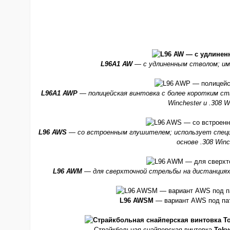
L96A1 AW
— с удлиненным стволом; им
L96A1 AWP
— полицейская винтовка с более коротким ст
Winchester и .308 W
L96 AWS
— со встроенным глушителем; использует специ
основе .308 Winc
L96 AWM
— для сверхточной стрельбы на дистанциях д
L96 AWSM
— вариант AWS под пат
Страйкбольная снайперская винтовка
Toky