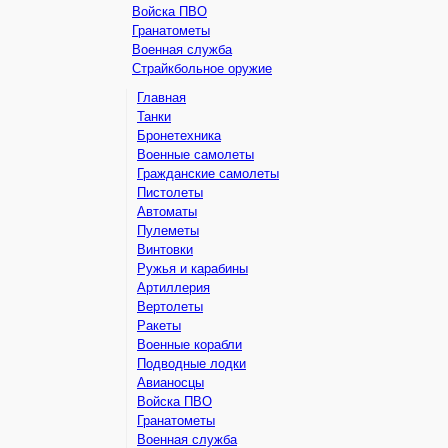
Войска ПВО
Гранатометы
Военная служба
Страйкбольное оружие
Главная
Танки
Бронетехника
Военные самолеты
Гражданские самолеты
Пистолеты
Автоматы
Пулеметы
Винтовки
Ружья и карабины
Артиллерия
Вертолеты
Ракеты
Военные корабли
Подводные лодки
Авианосцы
Войска ПВО
Гранатометы
Военная служба