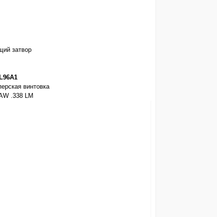
щий затвор
L96A1
l AW .338 LM