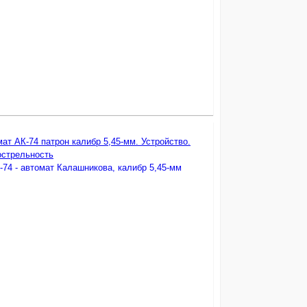
ат АК-74 патрон калибр 5,45-мм. Устройство.
острельность