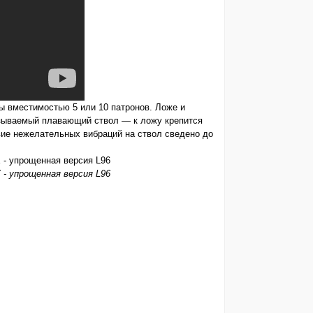
ы вместимостью 5 или 10 патронов. Ложе и
азываемый плавающий ствол — к ложу крепится
вие нежелательных вибраций на ствол сведено до
E
- упрощенная версия L96