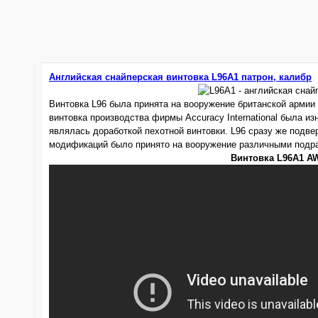
Английская снайперская винтовка L96A1 патрон, калибр
Винтовка L96 была принята на вооружение британской армии в 
винтовка производства фирмы Accuracy International была из
являлась доработкой пехотной винтовки. L96 сразу же подв
модификаций было принято на вооружение различными подра
Винтовка L96A1 AW