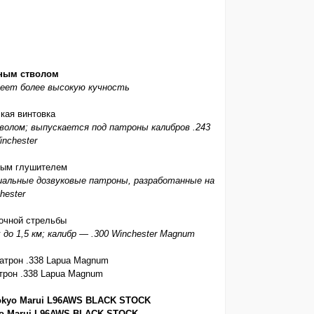
еет более высокую кучность
волом; выпускается под патроны калибров .243
inchester
альные дозвуковые патроны, разработанные на
hester
о 1,5 км; калибр — .300 Winchester Magnum
рон .338 Lapua Magnum
o Marui L96AWS BLACK STOCK