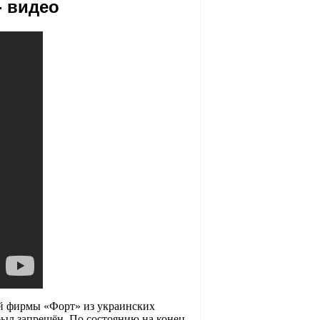
- видео
ой фирмы «Форт» из украинских
был запрещён. По состоянию на конец