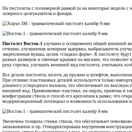
На пистолеты с полимерной рамкой (и на некоторые модели с 
лазерного целеуказателя и фонаря.
Пистолет Восток-1
улучшен и осовременен общий внешний ви
сечении, улучшенная затворная задержка, выбрасыватель улуч
закрепленная мушка, целик «гладких форм». К пистолету будут
разных размеров и сменные крышки на магазин, что позволит 
руку стрелка, улучшать внешний вид пистолета, учитывать ос
Все детали пистолета, вплоть до пружин и штифтов, выполне
При отливке пластиковых деталей используется только импор
длинного углеродного волокна, что обеспечивает их высокую 
внешний вид. Применяемые пластики, на ощупь, приятны и т
конфигурация ствола и способ его крепления к рамке, что отк
модернизационный потенциал и возможность использования п
Увеличена толщина стенки ствола, что обеспечивает невозможн
запыживании и пр. Откорректирована внутренняя конструкция 
кучность стрельбы практически вдвое, по сравнению с преды