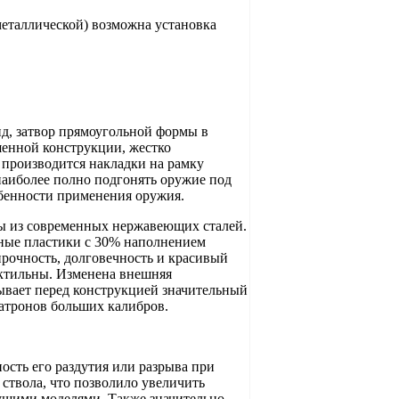
металлической) возможна установка
д, затвор прямоугольной формы в
шенной конструкции, жестко
 производится накладки на рамку
наиболее полно подгонять оружие под
обенности применения оружия.
ны из современных нержавеющих сталей.
тные пластики с 30% наполнением
прочность, долговечность и красивый
актильны. Изменена внешняя
рывает перед конструкцией значительный
атронов больших калибров.
ость его раздутия или разрыва при
ствола, что позволило увеличить
дущими моделями. Также значительно