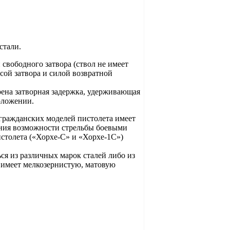
стали.
 свободного затвора (ствол не имеет
ссой затвора и силой возвратной
ена затворная задержка, удерживающая
оложении.
гражданских моделей пистолета имеет
ения возможности стрельбы боевыми
столета («Хорхе-С» и «Хорхе-1С»)
я из различных марок сталей либо из
 имеет мелкозернистую, матовую