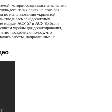
емой, которая создавалась специально
шно-десантных войск на поле боя.
аны по использованию «крылатой
ль отводилась авиадесантным
ие модели АСУ-57 и АСУ-85 были
 совсем удобны для десантирования,
злетно-посадочную полосу, что
ачались работы, направленные на
део