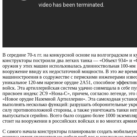
В середине 70-х гг. на конкурсной основе на волгоградском и
конструкторы построили два легких танка — «Объект 934» и «
оружия у этих машин использовалась длинноствольная 100-мм
вооружение ввиду их недостаточной мощности. В это же вре
машиностроения в содружестве с пермскими инженерами изве
уникальное 120-мм нарезное орудие 2А51, способное эффекти
войск. Эта артиллерийская система удачно совмещала в себе п
присвоен индекс 2С9 «Нона-С», причем, согласно легенде, эт
«Новое орудие Наземной Артиллерии». Эта самоходная установ
выполнять несколько функций: разрушать оборонительные укр
силу противоположной стороны, а также уничтожать танки непр
выпускаться серийно. Всего было создано более 1000 экземпля
стоит на вооружении в российских войсках и во многих армия
С самого начала конструкторы планировали создать мобильну
машина имеет сравнительно небольшой вес и изначально предн