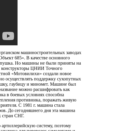
 курганском машиностроительных заводах
Объект 685». В качестве основного
 пушка. Но машины не были приняты на
мя конструкторы ЦНИИ Точного
стной «Мотовилихи» создали новое
вно осуществлять поддержку сухопутных
ушку, гаубицу и миномет. Машине был
о название можно расшифровать как
ка в боевых условиях способна
епления противника, поражать живую
иятеля. С 1981 г. машина стала
ров. До сегодняшнего дня эта машина
х стран СНГ.
ю артиллерийскую систему, поэтому
азначена для перевозок самолетами и