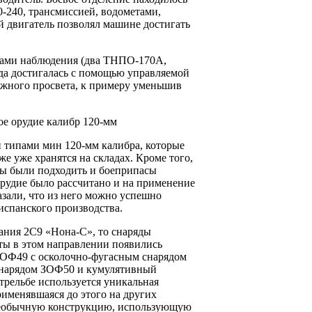
-240, трансмиссией, водометами,
 двигатель позволял машине достигать
рами наблюдения (два ТНПО-170А,
ода достигалась с помощью управляемой
ожного просвета, к примеру уменьшив
и типами мин 120-мм калибра, которые
е уже хранятся на складах. Кроме того,
ны были подходить и боеприпасы
рудие было рассчитано и на применение
зали, что из него можно успешно
испанского производства.
ания 2С9 «Нона-С», то снаряды
ты в этом направлении появились
ОФ49 с осколочно-фугасным снарядом
снарядом ЗОФ50 и кумулятивный
трельбе используется уникальная
именявшаяся до этого на других
необычную конструкцию, использующую