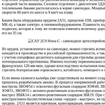
в средней части машины. Силовое отделение с двигателем 5Д20
топливными баками располагалось в корме самоходки. Мощный
скорости 60 км/ч по шоссе и 9 км/ч на плаву.
Башня была оборудована орудием 2А51, прицелом 1П8, прибо
МК-4), а также электро- и пневмооборудованием. Плавность х
подвески, которая к тому же позволяла изменять величину дор
его на 35 см.
Из орудия, установленного на самоходке, можно стрелять всем
находятся в производстве в российской промышленности, а такж
с учетом специфики десантного нападения для стрельбы долж
потенциального противника. Именно поэтому первоначально о
французских 120-мм мин, однако впоследствии испытания пока
стрелять боеприпасами израильского, китайского, немецкого и 
Если мины нужного калибра уже существовали на момент созд
пришлось разрабатывать заново. В процессе напряженной рабо
выстрелы ЗВОФ54 с осколочно-фугасным снарядом ЗОФ49, ЗВ
ЗОФ51, ЗВОФ55 с активно-реактивным осколочно-фугасным 
выстрел ЗВБК14 с активно-реактивным снарядом ЗБК19. При с
конструктивно-баллистическая схема «орудие—выстрел», не пр
орудиях. 2А51 является нарезным, казнозарядным, имеющим 