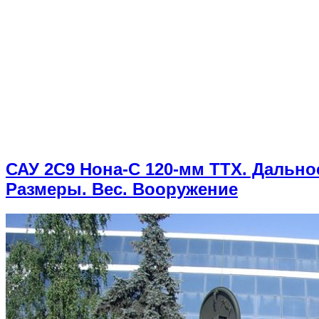
САУ 2С9 Нона-С 120-мм ТТХ. Дально
Размеры. Вес. Вооружение