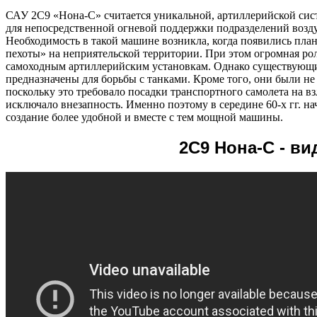
САУ 2С9 «Нона-С» считается уникальной, артиллерийской сист
для непосредственной огневой поддержки подразделений возду
Необходимость в такой машине возникла, когда появились пл
пехоты» на неприятельской территории. При этом огромная ро
самоходным артиллерийским установкам. Однако существующ
предназначены для борьбы с танками. Кроме того, они были не
поскольку это требовало посадки транспортного самолета на в
исключало внезапность. Именно поэтому в середине 60-х гг. н
создание более удобной и вместе с тем мощной машины.
2С9 Нона-С - ви