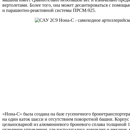
вертолетами. Более того, она может десантироваться с помо
и парашютно-реактивной системы ПРСМ-925.
«Нона-С» была создана на базе гусеничного бронетранспортер
на один каток шасси и отсутствием поворотной башни. Корпус 
цельносварной из алюминиевого броневого сплава толщиной 15
отделение управления, где располагались командир и механик-