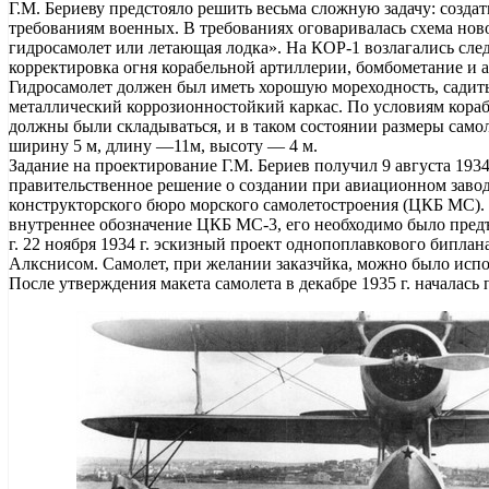
Г.М. Бериеву предстояло решить весьма сложную задачу: созд
требованиям военных. В требованиях оговаривалась схема но
гидросамолет или летающая лодка». На КОР-1 возлагались след
корректировка огня корабельной артиллерии, бомбометание и 
Гидросамолет должен был иметь хорошую мореходность, садить
металлический коррозионностойкий каркас. По условиям кораб
должны были складываться, и в таком состоянии размеры сам
ширину 5 м, длину —11м, высоту — 4 м.
Задание на проектирование Г.М. Бериев получил 9 августа 1934
правительственное решение о создании при авиационном завод
конструкторского бюро морского самолетостроения (ЦКБ МС)
внутреннее обозначение ЦКБ МС-3, его необходимо было предъ
г. 22 ноября 1934 г. эскизный проект однопоплавкового биплан
Алкснисом. Самолет, при желании заказчйка, можно было испо
После утверждения макета самолета в декабре 1935 г. началас