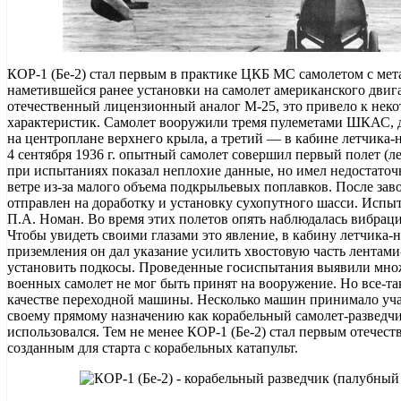
КОР-1 (Бе-2) стал первым в практике ЦКБ МС самолетом с мет
наметившейся ранее установки на самолет американского двиг
отечественный лицензионный аналог М-25, это привело к нек
характеристик. Самолет вооружили тремя пулеметами ШКАС, дв
на центроплане верхнего крыла, а третий — в кабине летчика-
4 сентября 1936 г. опытный самолет совершил первый полет (л
при испытаниях показал неплохие данные, но имел недостаточ
ветре из-за малого объема подкрыльевых поплавков. После за
отправлен на доработку и установку сухопутного шасси. Испы
П.А. Номан. Во время этих полетов опять наблюдалась вибраци
Чтобы увидеть своими глазами это явление, в кабину летчика-н
приземления он дал указание усилить хвостовую часть лентами
установить подкосы. Проведенные госиспытания выявили множ
военных самолет не мог быть принят на вооружение. Но все-та
качестве переходной машины. Несколько машин принимало уча
своему прямому назначению как корабельный самолет-разведчи
использовался. Тем не менее КОР-1 (Бе-2) стал первым отечес
созданным для старта с корабельных катапульт.