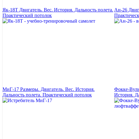
Як-18Т Двигатель. Вес. История. Дальность полета.
Ан-26 Двига
Практический потолок
Практическ
МиГ-17 Размеры. Двигатель. Вес. История.
Фокке-Вуль
Дальность полета. Практический потолок
История. Д