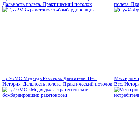
Дальность полета. Практический потолок
полета. Пр
Ту-95МС Медведь Размеры. Двигатель. Вес.
Мессершмит
История. Дальность полета. Практический потолок
Вес. Истор