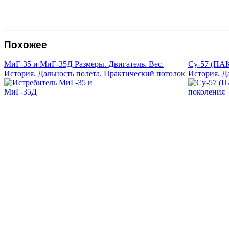
Похожее
МиГ-35 и МиГ-35Д Размеры. Двигатель. Вес.
Су-57 (ПАК
История. Дальность полета. Практический потолок
История. Д