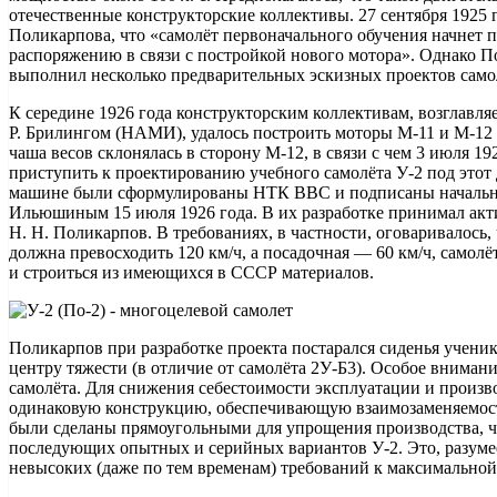
отечественные конструкторские коллективы. 27 сентября 1925 
Поликарпова, что «самолёт первоначального обучения начнет 
распоряжению в связи с постройкой нового мотора». Однако П
выполнил несколько предварительных эскизных проектов самол
К середине 1926 года конструкторским коллективам, возглавля
Р. Брилингом (НАМИ), удалось построить моторы М-11 и М-12 
чаша весов склонялась в сторону М-12, в связи с чем 3 июля 1
приступить к проектированию учебного самолёта У-2 под этот 
машине были сформулированы НТК ВВС и подписаны начальни
Ильюшиным 15 июля 1926 года. В их разработке принимал акт
Н. Н. Поликарпов. В требованиях, в частности, оговаривалось,
должна превосходить 120 км/ч, а посадочная — 60 км/ч, самол
и строиться из имеющихся в СССР материалов.
Поликарпов при разработке проекта постарался сиденья учени
центру тяжести (в отличие от самолёта 2У-Б3). Особое вниман
самолёта. Для снижения себестоимости эксплуатации и произв
одинаковую конструкцию, обеспечивающую взаимозаменяемост
были сделаны прямоугольными для упрощения производства, чт
последующих опытных и серийных вариантов У-2. Это, разумее
невысоких (даже по тем временам) требований к максимальной