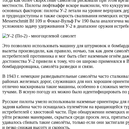
тогда как более скоростные самолёты рисковали при этом врезат
местности. Пилоты люфтваффе вскоре выяснили, что кукурузни
основных факторов: пилоты У-2 летали на уровне верхушек де
и труднодоступны и также скорость сваливания немецких истр
Messerschmitt Bf 109 и Фокке-Вульф Fw 190 была аналогична м
усложняло задачу удерживания У-2 в диапазоне оружия истреби
Это позволяло использовать машину для штурмовок и бомбард
вылеты производили, как правило, ночью, так как днем самолё
истребителей противника и мог быть сбит наземным огнём даже
достоинства У-2 привели к тому, что он широко применялся в
бомбардировщика, самолёта разведки и связи.
В 1943 г. немецкие разведывательные самолёты часто сталкива
районах железных дорог, служивших для них хорошим ориентир
отлично маскировала такие машины, особенно в сложных метео
тучами. В ясную погоду их можно было идентифицировать по 
Русские пилоты умело использовали наземные ориентиры для п
задняя кабина часто оснащалась пулемётом на вращающейся ту
истребителей с хвостовой части. При обнаружении немецких и
уйти резкими маневрами, скрыться среди просек леса, прятатьс
удавалось сбивать такие самолёты, только если они застигали р
и резко снижая высоту и скорость.