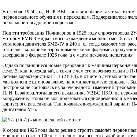
В октябре 1924 года НТК ВВС составил общие тактико-техниче
первоначального обучения и переходным. Подчеркивалось жела
небольшой посадочной скоростью.
Под эти требования Поликарпов в 1925 году спроектировал 2У
мотором БМВ-3 жидкостного охлаждения мощностью 185 л. с.
установки двигателя БМВ-IV в 240 л. с., тогда самолёт мог рас
отличался хорошими аэродинамическими формами, продуманно
завершена в феврале 1926 года, а с марта начались испытания.
Однако появившиеся новые требования к машинам первоначаль
самолёт как переходный, в связи с чем его переименовали в П
летные характеристики П-1 (2У-Б3), в отчёте о лётных испытани
«выполнение штопора вялое, напоминает крутую спираль». Был
постройка не состоялась из-за очередного изменения требован
П. И. Баранова, тогдашнего начальника УВВС НКО, на перехо
вооружение, чтобы он мог пользоваться одновременно и в каче
корпусного разведчика. Так появился вооружённый вариант П-1
двигателем М-6.
К середине 1925 года было решено строить самолёт первоначал
мощностью около 100 л. с. Предполагалось, что такой двигател