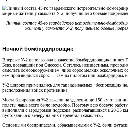
Личный состав 45-го гвардейского истребительно-бомбардир
жители у самолета У-2, получившего боевые повр
Ночной бомбардировщик
Впервые У-2 использовал в качестве бомбардировщика пилот
Бевз, воевавший под Одессой. Осталось неизвестным, проводи
самолёта бомбовооружением, либо сброс мелких осколочных бо
кем производился сброс — самим пилотом или бомбардиром, н
У-2 широко применялись для так называемых «беспокоящих на
расположения войск противника.
Места базирования У-2 лежали на удалении до 150 км от лини
полёты чаще всего было неудобно. Поэтому всю боевую работ
выполняли с аэродромов подскока, располагавшихся в 20-35 к
пустовали, а к вечеру на них перелетали самолёты.
Основными боеприпасами, сбрасываемыми с У-2, были фугас