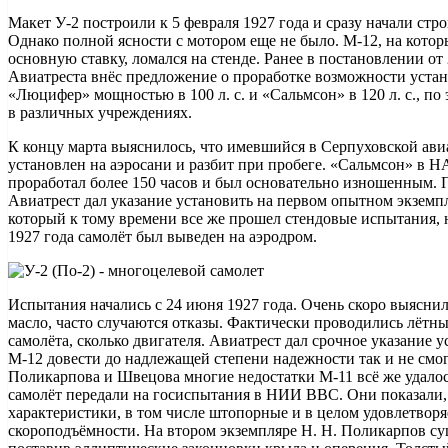
Макет У-2 построили к 5 февраля 1927 года и сразу начали ст
Однако полной ясности с мотором еще не было. М-12, на котор
основную ставку, ломался на стенде. Ранее в постановлении от
Авиатреста внёс предложение о проработке возможности устан
«Люцифер» мощностью в 100 л. с. и «Сальмсон» в 120 л. с., п
в различных учреждениях.
К концу марта выяснилось, что имевшийся в Серпуховской а
установлен на аэросани и разбит при пробеге. «Сальмсон» в Н
проработал более 150 часов и был основательно изношенным. П
Авиатрест дал указание установить на первом опытном экземп
который к тому времени все же прошел стендовые испытания, 
1927 года самолёт был выведен на аэродром.
Испытания начались с 24 июня 1927 года. Очень скоро выяснило
масло, часто случаются отказы. Фактически проводились лётны
самолёта, сколько двигателя. Авиатрест дал срочное указание у
М-12 довести до надлежащей степени надежности так и не см
Поликарпова и Швецова многие недостатки М-11 всё же удалось
самолёт передали на госиспытания в НИИ ВВС. Они показали,
характеристики, в том числе штопорные и в целом удовлетвор
скороподъёмности. На втором экземпляре Н. Н. Поликарпов с