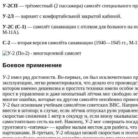
У-2СП
— трёхместный (2 пассажира) самолёт специального п
У-2Л
— вариант с комфортабельной закрытой кабиной.
У-2С (С-1)
— самолёт санавиации с отсеком для больного на н
М-11А).
С-2
— вторая версия самолёта санавиации (1940—1945 гг., М-1
Боевое применение
У-2 имел ряд достоинств. Во-первых, он был исключительно п
эксплуатации, легко ремонтировался, что делало его производ
котором именно дешевизна и простота техники имели особое зн
прост в управлении и даже неопытный лётчик мог свободно ле
многие ошибки, которые на другом самолёте неизбежно привел
У-2 был основным учебным самолётом советских ВВС. Напри
ввести в штопор; в случае, если лётчик отпускал рули управле
скоростью снижения 1 метр в секунду и, если внизу оказывалас
самостоятельно сесть на неё. Наконец, У-2 мог совершать поса
грунтового «пятачка» — крайне малым местом для разбега, что
партизанами. В-третьих, У-2 обладал низкой скоростью и поэто