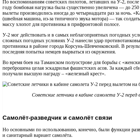
По воспоминаниям советских пилотов, летавших на У-2, после 
году бомбовая нагрузка была существенно увеличена — до 250 к
вылеты производились иногда до четырнадцати раз за ночь. «K
(швейная машина, из-за типичного звука мотора) — так солдат
массу хлопот для противника в прифронтовой полосе.
У-2 мог действовать и в самых неблагоприятных погодных усло
сложных погодных условиях У-2 нанесли удар противотанков
противника в районе города Корсунь-Шевченковский. В результ
последняя попытка немцев вырваться из окружения.
Во время боев на Таманском полуострове для борьбы с «женс
переброшена целая эскадрилья фашистских асов. За каждый с
получали высшую награду – «железный крест».
Советские летчики в кабине самолета У-2 перед 
Самолёт-разведчик и самолёт связи
Но основными по использованию, конечно, были функции разве
и санитарный вариант самолёта.