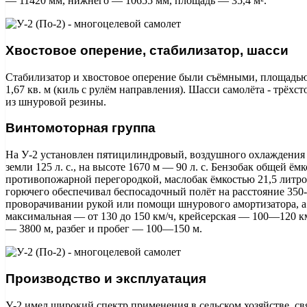
— 11420 мм, нижнего — 10655 мм, площадь — 35,4 м².
Хвостовое оперение, стабилизатор, шасси
Стабилизатор и хвостовое оперение были съёмными, площадью 5
1,67 кв. м (киль с рулём направления). Шасси самолёта - трёхс
из шнуровой резины.
Винтомоторная группа
На У-2 установлен пятицилиндровый, воздушного охлаждения
земли 125 л. с., на высоте 1670 м — 90 л. с. Бензобак общей ё
противопожарной перегородкой, маслобак ёмкостью 21,5 литро
горючего обеспечивал беспосадочный полёт на расстояние 350-
проворачивании рукой или помощи шнурового амортизатора, а 
максимальная — от 130 до 150 км/ч, крейсерская — 100—120 к
— 3800 м, разбег и пробег — 100—150 м.
Производство и эксплуатация
У-2 имел широкий спектр применения в сельском хозяйстве, св