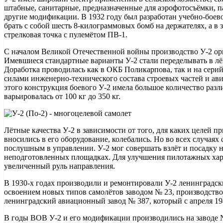
штабные, санитарные, предназначенные для аэрофотосъёмки, п
другие модификации. В 1932 году был разработан учебно-боев
брать с собой шесть 8-килограммовых бомб на держателях, а в
стрелковая точка с пулемётом ПВ-1.
С началом Великой Отечественной войны производство У-2 орг
Имевшиеся стандартные варианты У-2 стали переделывать в л
Доработка проводилась как в ОКБ Поликарпова, так и на сери
силами инженерно-технического состава строевых частей и ав
этого конструкция боевого У-2 имела большое количество разл
варьировалась от 100 кг до 350 кг.
Лётные качества У-2 в зависимости от того, для каких целей п
вносились в его оборудование, колебались. Но во всех случаях
послушным в управлении. У-2 мог совершать взлёт и посадку 
неподготовленных площадках. Для улучшения пилотажных хар
увеличенный руль направления.
В 1930-х годах производили и ремонтировали У-2 ленинградски
освоением новых типов самолётов заводом № 23, производство
ленинградский авиационный завод № 387, который с апреля 194
В годы ВОВ У-2 и его модификации производились на заводе №