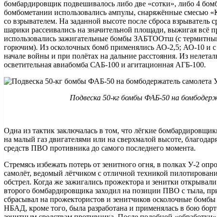
бомбардировщик подвешивалось либо две «сотки», либо 4 бомбы
бомбометании использовались ампулы, снаряжённые смесью «К
со взрывателем. На заданной высоте после сброса взрыватель с
шарики рассеивались на значительной площади, выжигая всё п
использовались зажигательные бомбы ЗАБТООтш (с термитным
горючим). Из осколочных бомб применялись АО-2,5; АО-10 и с
начале войны и при полётах на дальние расстояния. Из нелет
осветительная авиабомба САБ-100 и агитационная АГБ-100.
Подвеска 50-кг бомбы ФАБ-50 на бомбодер
Одна из тактик заключалась в том, что лёгкие бомбардировщи
на малый газ двигателями или на сверхмалой высоте, благодар
средств ПВО противника до самого последнего момента.
Стремясь избежать потерь от зенитного огня, в полках У-2 опр
самолёт, ведомый лётчиком с отличной техникой пилотирова
обстрел. Когда же зажигались прожектора и зенитки открывал
второго бомбардировщика заходил на позиции ПВО с тыла, при
сбрасывал на прожектористов и зенитчиков осколочные бомбы
НБАД, кроме того, была разработана и применялась в бою борт
зенитным средствам противника. После подобной «обработки»