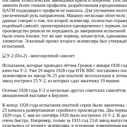
поставив эллиптические законцовки крыла и оперения. Толст
заменён более тонким профилем, разработанным аэродинамика
ЦАГИ подходящего профиля не нашлось. Для улучшения пилот
увеличенный руль направления. Машину несколько облегчили 
данные говорят о том, что второй экземпляр, полностью отра
подобный самолёт, проектировался одновременно с первым, но
производство решили не передавать до завершения испытаний 
были очень близки: тот же шаг нервюр, шпангоутов, одинаков
элементов. Эскизный проект второго экземпляра был утверждён
испытаний.
Испытания, которые проводил лётчик Громов с января 1928 го
качества У-2. Уже 29 марта 1928 года НТК ВВС постановил по
экземпляров на заводе № 25 для опытной эксплуатации в летных
завод построил 25 У-2, из которых сдал заказчику 19 машин.
Осенью 1928 года У-2 и несколько других советских самолёто
авиационной выставке в Берлине.
К концу 1928 года испытания опытной серии были закончены, 
23 началось развёртывание серийного производства. Два перв
1929 года. С мая по сентябрь 1929 было построено 19 У-2. В д
очень быстро. Например, только за 1933 год 23-й завод выпус
отличались от второго экземпляра, в основном, изменённым ка