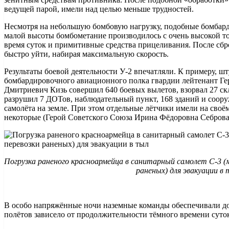
ведущей парой, имели над целью меньше трудностей.
Несмотря на небольшую бомбовую нагрузку, подобные бомбар
малой высоты бомбометание производилось с очень высокой то
время суток и примитивные средства прицеливания. После сб
быстро уйти, набирая максимальную скорость.
Результаты боевой деятельности У-2 впечатляли. К примеру, шт
бомбардировочного авиационного полка гвардии лейтенант Ге
Дмитриевич Кизь совершил 640 боевых вылетов, взорвал 27 ск
разрушил 7 ДОТов, наблюдательный пункт, 168 зданий и соор
самолёта на земле. При этом отдельные лётчики имели на своём
некоторые (Герой Советского Союза Ирина Фёдоровна Себрова
Погрузка раненого красноармейца в санитарный самолет С-3 (
раненых) для эвакуации в
В особо напряжённые ночи наземные команды обеспечивали до
полётов зависело от продолжительности тёмного времени суто