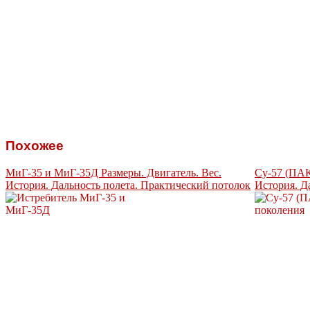
Похожее
МиГ-35 и МиГ-35Д Размеры. Двигатель. Вес.
Су-57 (ПАК
История. Дальность полета. Практический потолок
История. Д