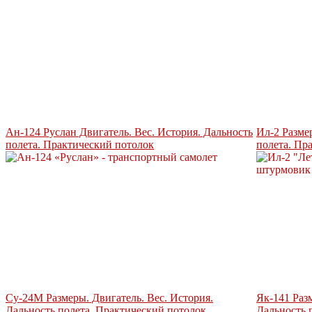
Ан-124 Руслан Двигатель. Вес. История. Дальность
Ил-2 Разме
полета. Практический потолок
полета. Пр
Су-24М Размеры. Двигатель. Вес. История.
Як-141 Раз
Дальность полета. Практический потолок
Дальность 