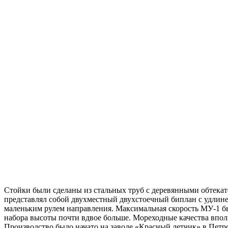
Стойки были сделаны из стальных труб с деревянными обтека
представлял собой двухместный двухстоечный биплан с удли
маленьким рулем направления. Максимальная скорость МУ-1 был
набора высоты почти вдвое больше. Мореходные качества впол
Производство было начато на заводе «Красный летчик» в Петр