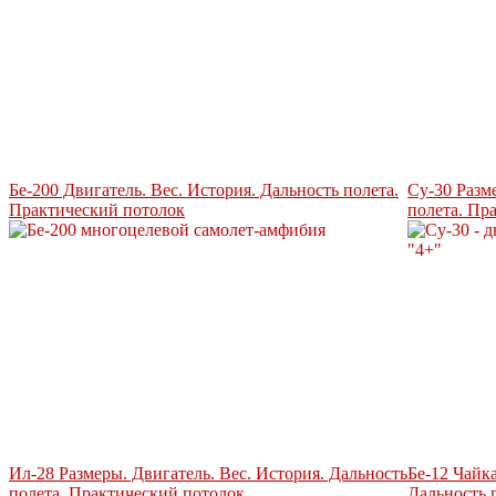
Бе-200 Двигатель. Вес. История. Дальность полета.
Су-30 Разм
Практический потолок
полета. Пр
Ил-28 Размеры. Двигатель. Вес. История. Дальность
Бе-12 Чайка
полета. Практический потолок
Дальность 