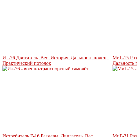
Ил-76 Двигатель. Вес. История. Дальность полета.
МиГ-15 Раз
Практический потолок
Дальность 
Истребитель F-16 Размеры. Двигатель. Вес.
МиГ-31 Раз