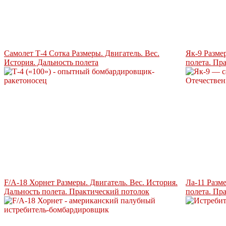
Самолет Т-4 Сотка Размеры. Двигатель. Вес.
Як-9 Разме
История. Дальность полета
полета. Пр
F/A-18 Хорнет Размеры. Двигатель. Вес. История.
Ла-11 Разм
Дальность полета. Практический потолок
полета. Пр