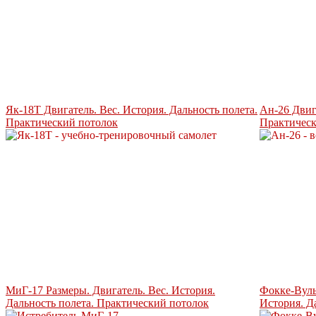
Як-18Т Двигатель. Вес. История. Дальность полета.
Ан-26 Двига
Практический потолок
Практическ
МиГ-17 Размеры. Двигатель. Вес. История.
Фокке-Вуль
Дальность полета. Практический потолок
История. Д