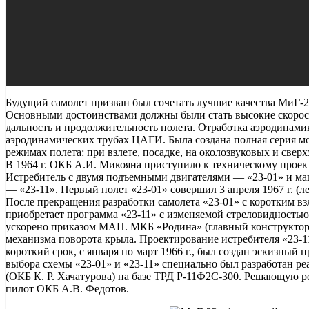
Будущий самолет призван был сочетать лучшие качества МиГ-21
Основными достоинствами должны были стать высокие скорос
дальность и продолжительность полета. Отработка аэродинами
аэродинамических трубах ЦАГИ. Была создана полная серия м
режимах полета: при взлете, посадке, на околозвуковых и сверх
В 1964 г. ОКБ А.И. Микояна приступило к техническому прое
Истребитель с двумя подъемными двигателями — «23-01» и м
— «23-11». Первый полет «23-01» совершил 3 апреля 1967 г. (л
После прекращения разработки самолета «23-01» с коротким вз
приобретает программа «23-11» с изменяемой стреловидность
ускорено приказом МАП. МКБ «Родина» (главный конструктор
механизма поворота крыла. Проектирование истребителя «23-1
короткий срок, с января по март 1966 г., был создан эскизный
выбора схемы «23-01» и «23-11» специально был разработан 
(ОКБ К. Р. Хачатурова) на базе ТРД Р-11Ф2С-300. Решающую ро
пилот ОКБ А.В. Федотов.