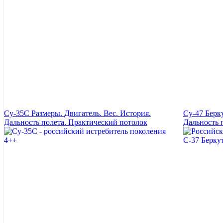
Су-35С Размеры. Двигатель. Вес. История.
Су-47 Берк
Дальность полета. Практический потолок
Дальность 