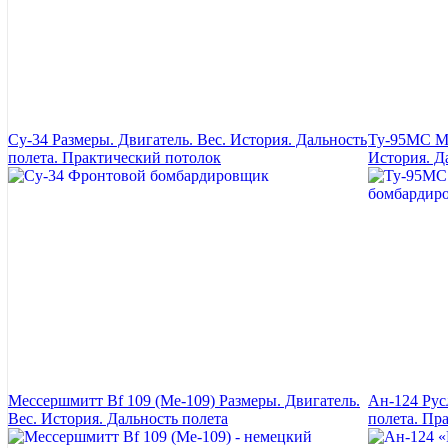
Су-34 Размеры. Двигатель. Вес. История. Дальность
Ту-95МС Ме
полета. Практический потолок
История. Д
Мессершмитт Bf 109 (Ме-109) Размеры. Двигатель.
Ан-124 Рус
Вес. История. Дальность полета
полета. Пр