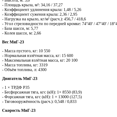
- Высота, м: 5,0
- Площадь крыла, м²: 34,16 / 37,27
- Коэффициент удлинения крыла: 1,48 / 5,26
- Коэффициент сужения крыла: 2,36 / 2,95
- Нагрузка на крыло, кг/м² (расч.): 456,7 / 418,6
- Угол стреловидности по передней кромке: 74°40' / 47°40' / 18°4
- База шасси, м: 5,77
- Колея шасси, м: 2,66
Вес МиГ-23
- Масса пустого, кг: 10 550
- Нормальная взлётная масса, кг: 15 600
- Максимальная взлётная масса, кг: 20 100
- Масса топлива, кг: 3319
- Объём топлива, л: 4300
Двигатель МиГ-23
- 1 × ТРДФ Р35
- Бесфорсажная тяга, кгс (кН): 1× 8550 (83,9)
- Форсажная тяга, кгс (кН): 1 × 13000 (127,5)
- Тяговооружённость (расч.): 0,548 / 0,833
Скорость МиГ-23