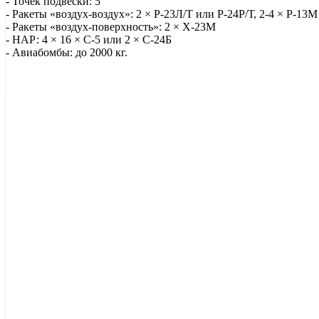
- Точек подвески: 5
- Ракеты «воздух-воздух»: 2 × Р-23Л/Т или Р-24Р/Т, 2-4 × Р-13М
- Ракеты «воздух-поверхность»: 2 × Х-23М
- НАР: 4 × 16 × С-5 или 2 × С-24Б
- Авиабомбы: до 2000 кг.