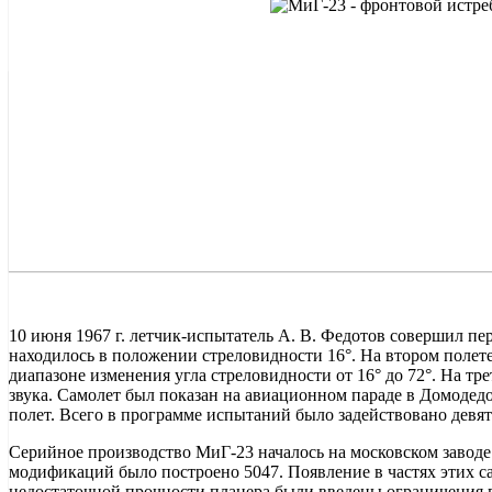
10 июня 1967 г. летчик-испытатель А. В. Федотов совершил пе
находилось в положении стреловидности 16°. На втором полет
диапазоне изменения угла стреловидности от 16° до 72°. На тр
звука. Самолет был показан на авиационном параде в Домодедо
полет. Всего в программе испытаний было задействовано девя
Серийное производство МиГ-23 началось на московском заводе
модификаций было построено 5047. Появление в частях этих са
недостаточной прочности планера были введены ограничения 